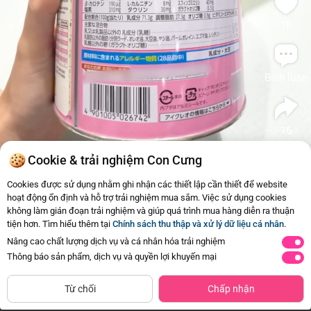
18
Bình luận
16
#Suabot
#Glico
#VS
#Review
Cookie & trải nghiệm Con Cưng
Glico
Tương tự
Cookies được sử dụng nhằm ghi nhận các thiết lập cần thiết để website
hoạt động ổn định và hỗ trợ trải nghiệm mua sắm. Việc sử dụng cookies
1
Thực phẩm bổ sung Icreo Learning
không làm gián đoạn trải nghiệm và giúp quá trình mua hàng diễn ra thuận
Milk số 3 820g
tiện hơn. Tìm hiểu thêm tại
Chính sách thu thập và xử lý dữ liệu cá nhân
.
515.000đ
-20%
Mua ngay
412.000đ
Nâng cao chất lượng dịch vụ và cá nhân hóa trải nghiệm
Thông báo sản phẩm, dịch vụ và quyền lợi khuyến mại
Từ chối
Chấp nhận
Trang Chủ
Danh mục
Review Hot
Giỏ hàng
Tài Khoản