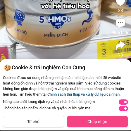
88
Bình luận
73
#Similac
#Suabot
#5G
Cookie & trải nghiệm Con Cưng
Similac 5G
Tương tự
Cookies được sử dụng nhằm ghi nhận các thiết lập cần thiết để website
hoạt động ổn định và hỗ trợ trải nghiệm mua sắm. Việc sử dụng cookies
1
2
Sữa Similac 0+ 380g (0-12 tháng)
Sữa Sim
không làm gián đoạn trải nghiệm và giúp quá trình mua hàng diễn ra thuận
(Bao bì cũ: Similac số 1 400g (0-6
(Bao bì
tháng) - Giao bao bì ngẫu nhiên)
nhiên)
tiện hơn. Tìm hiểu thêm tại
Chính sách thu thập và xử lý dữ liệu cá nhân
.
335.000đ
565.0
Mua ngay
Nâng cao chất lượng dịch vụ và cá nhân hóa trải nghiệm
Thông báo sản phẩm, dịch vụ và quyền lợi khuyến mại
Từ chối
Chấp nhận
Trang Chủ
Danh mục
Review Hot
Giỏ hàng
Tài Khoản