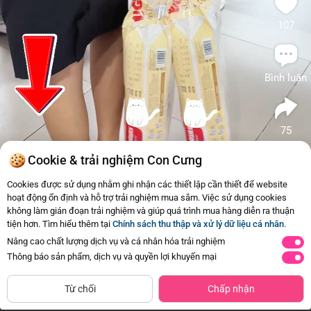
107
Bình luận
75
Cookie & trải nghiệm Con Cưng
Huggies Skin Perfect
Tương tự
Cookies được sử dụng nhằm ghi nhận các thiết lập cần thiết để website
hoạt động ổn định và hỗ trợ trải nghiệm mua sắm. Việc sử dụng cookies
1
2
Tã dán lọt lòng Huggies Skin
Tã dán
không làm gián đoạn trải nghiệm và giúp quá trình mua hàng diễn ra thuận
Perfect (Newborn, dưới 5kg, 70
Perfect
miếng) (giao bao bì ngẫu nhiên)
bao bì 
tiện hơn. Tìm hiểu thêm tại
Chính sách thu thập và xử lý dữ liệu cá nhân
.
189.000đ
-10%
200.0
Mua ngay
170.100đ
Nâng cao chất lượng dịch vụ và cá nhân hóa trải nghiệm
Thông báo sản phẩm, dịch vụ và quyền lợi khuyến mại
Từ chối
Chấp nhận
Trang Chủ
Danh mục
Review Hot
Giỏ hàng
Tài Khoản