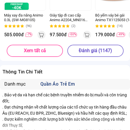
Máy xay đa năng Animo
Giày tập đi cao cấp
Bộ yếm váy bé gái
0.3L (SW-MG8105)
Animo A2204_MN016
Animo TX1125053 (1
(16-19,Hồng)
4Y, Kem-be, TT02)
(96)
(2)
(14)
505.000đ
97.500đ
179.000đ
-7%
-50%
-49%
Xem tất cả
Đánh giá (1147)
Thông Tin Chi Tiết
Danh mục
Quần Áo Trẻ Em
. Bảo vệ da và hạn chế các bệnh truyền nhiễm do bị muỗi và côn trùng
đốt;
. Đạt chứng nhận về chất lượng của các tổ chức uy tín hàng đầu châu
Âu (EU REACH, EU BPR, ZDHC, Bluesign) và hầu hết các quy định RSL;
. Được kiểm nghiệm chất lượng bởi Viện sức khỏe công cộng và nhiệt
đới Thụy Sĩ;