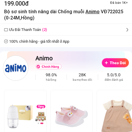
199.000đ
Đã bán 1K+
Bộ sơ sinh tính năng dài Chống muỗi
Animo
VĐ722025
(0-24M,Hồng)
Ưu Đãi Thanh Toán
(2)
100% chính hãng - giá tốt nhất ở App
Animo
98.0%
28K
5.0/5.0
hài lòng
ba mẹ theo dõi
điểm đánh giá