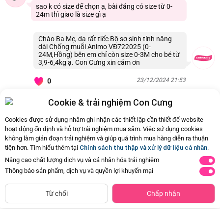
sao k có size để chọn ạ, bài đăng có size từ 0-
24m thì giao là size gì ạ
Chào Ba Mẹ, dạ rất tiếc Bộ sơ sinh tính năng
dài Chống muỗi Animo VĐ722025 (0-
24M,Hồng) bên em chỉ còn size 0-3M cho bé từ
3,9-6,4kg ạ. Con Cưng xin cảm ơn
23/12/2024 21:53
0
Cookie & trải nghiệm Con Cưng
Còn
2 Hỏi - Đáp khác
, Bấm vào để xem
Cookies được sử dụng nhằm ghi nhận các thiết lập cần thiết để website
hoạt động ổn định và hỗ trợ trải nghiệm mua sắm. Việc sử dụng cookies
không làm gián đoạn trải nghiệm và giúp quá trình mua hàng diễn ra thuận
tiện hơn. Tìm hiểu thêm tại
Chính sách thu thập và xử lý dữ liệu cá nhân
.
Nâng cao chất lượng dịch vụ và cá nhân hóa trải nghiệm
Thông báo sản phẩm, dịch vụ và quyền lợi khuyến mại
CHỈ BÁN TẠI CỬA HÀNG
Tìm Sản Phẩm Tương Tự
Từ chối
Chấp nhận