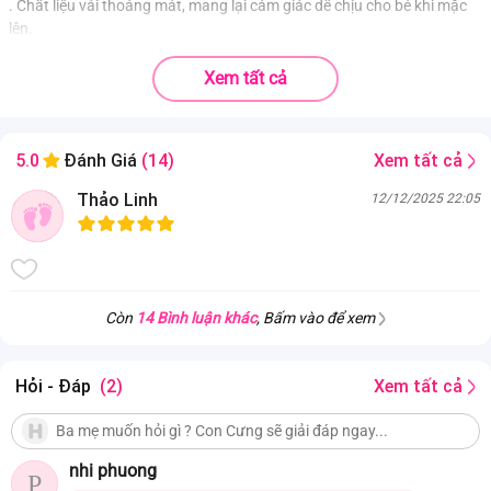
. Chất liệu vải thoáng mát, mang lại cảm giác dễ chịu cho bé khi mặc
lên.
Xem tất cả
Xem tất cả
5.0
Đánh Giá
(14)
Thảo Linh
12/12/2025 22:05
Còn
14 Bình luận khác
, Bấm vào để xem
Hỏi - Đáp
(2)
Xem tất cả
nhi phuong
P