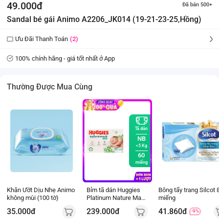
49.000đ
Đã bán 500+
Sandal bé gái Animo A2206_JK014 (19-21-23-25,Hồng)
Ưu Đãi Thanh Toán
(2)
100% chính hãng - giá tốt nhất ở App
Thường Được Mua Cùng
Tã dán
NB
<5 Kg
60
miếng
Khăn Ướt Dịu Nhẹ Animo
Bỉm tã dán Huggies
Bông tẩy trang Silcot 
không mùi (100 tờ)
Platinum Nature Made
miếng
size Newborn 60
35.000đ
239.000đ
41.860đ
-9%
miếng (dưới 5kg)