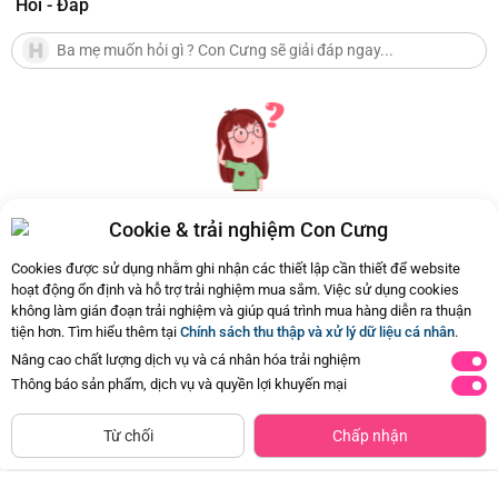
Hỏi - Đáp
Cookie & trải nghiệm Con Cưng
Hiện chưa có Hỏi - Đáp nào
Cookies được sử dụng nhằm ghi nhận các thiết lập cần thiết để website
hoạt động ổn định và hỗ trợ trải nghiệm mua sắm. Việc sử dụng cookies
không làm gián đoạn trải nghiệm và giúp quá trình mua hàng diễn ra thuận
tiện hơn. Tìm hiểu thêm tại
Chính sách thu thập và xử lý dữ liệu cá nhân
.
Nâng cao chất lượng dịch vụ và cá nhân hóa trải nghiệm
Thông báo sản phẩm, dịch vụ và quyền lợi khuyến mại
CHỈ BÁN TẠI CỬA HÀNG
Tìm Sản Phẩm Tương Tự
Từ chối
Chấp nhận