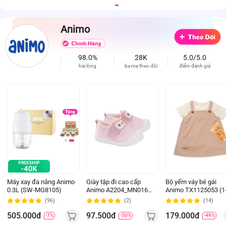
(Giao bao bì ngẫu
nhiên)
Animo
98.0%
28K
5.0/5.0
hài lòng
ba mẹ theo dõi
điểm đánh giá
Máy xay đa năng Animo
Giày tập đi cao cấp
Bộ yếm váy bé gái
0.3L (SW-MG8105)
Animo A2204_MN016
Animo TX1125053 (1
(16-19,Hồng)
4Y, Kem-be, TT02)
(96)
(2)
(14)
505.000đ
97.500đ
179.000đ
-7%
-50%
-49%