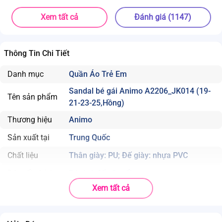
Xem tất cả
Đánh giá (1147)
Thông Tin Chi Tiết
Danh mục
Quần Áo Trẻ Em
Sandal bé gái Animo A2206_JK014 (19-
Tên sản phẩm
21-23-25,Hồng)
Thương hiệu
Animo
Sản xuất tại
Trung Quốc
Chất liệu
Thân giày: PU; Đế giày: nhựa PVC
Độ tuổi phù hợp
Bé từ 1 đến 3 tuổi
Xem tất cả
. Thiết kế đáng yêu với những họa tiết xinh xắn;
. Chất liệu đế giày làm từ nhựa PVC, có độ đàn hồi tốt;
. Để giày chống trượt giúp bé giữ thăng bằng tốt hơn.