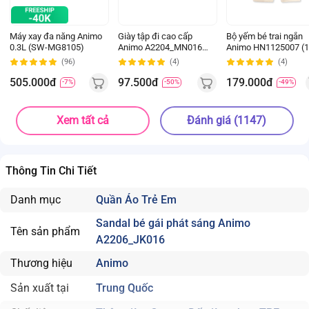
Máy xay đa năng Animo
Giày tập đi cao cấp
Bộ yếm bé trai ngắn
0.3L (SW-MG8105)
Animo A2204_MN016
Animo HN1125007 (1
(16-19,Hồng)
4Y,Kem-nâu, NN02)
(96)
(4)
(4)
505.000đ
97.500đ
179.000đ
-7%
-50%
-49%
Xem tất cả
Đánh giá (1147)
Thông Tin Chi Tiết
Danh mục
Quần Áo Trẻ Em
Sandal bé gái phát sáng Animo
Tên sản phẩm
A2206_JK016
Thương hiệu
Animo
Sản xuất tại
Trung Quốc