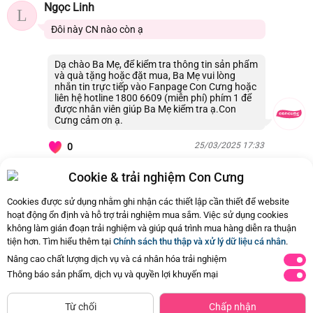
Ngọc Linh
L
Đôi này CN nào còn ạ
Dạ chào Ba Mẹ, để kiểm tra thông tin sản phẩm
và quà tặng hoặc đặt mua, Ba Mẹ vui lòng
nhắn tin trực tiếp vào Fanpage Con Cưng hoặc
liên hệ hotline 1800 6609 (miễn phí) phím 1 để
được nhân viên giúp Ba Mẹ kiểm tra ạ.Con
Cưng cảm ơn ạ.
25/03/2025 17:33
0
Cookie & trải nghiệm Con Cưng
Còn
1 Hỏi - Đáp khác
, Bấm vào để xem
Cookies được sử dụng nhằm ghi nhận các thiết lập cần thiết để website
hoạt động ổn định và hỗ trợ trải nghiệm mua sắm. Việc sử dụng cookies
không làm gián đoạn trải nghiệm và giúp quá trình mua hàng diễn ra thuận
tiện hơn. Tìm hiểu thêm tại
Chính sách thu thập và xử lý dữ liệu cá nhân
.
Nâng cao chất lượng dịch vụ và cá nhân hóa trải nghiệm
Thông báo sản phẩm, dịch vụ và quyền lợi khuyến mại
CHỈ BÁN TẠI CỬA HÀNG
Tìm Sản Phẩm Tương Tự
Từ chối
Chấp nhận