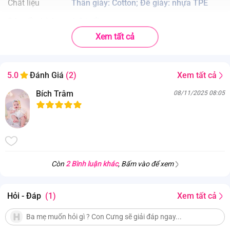
Chất liệu
Thân giày: Cotton; Đế giày: nhựa TPE
Độ tuổi phù hợp
1-3 tuổi
Xem tất cả
. Thiết kế xinh xắn;
. Màu sắc tươi sáng;
. Chất liệu nhựa cao cấp & an toàn;
Xem tất cả
5.0
Đánh Giá
(2)
. Bền chắc theo thời gian;
Bích Trâm
08/11/2025 08:05
. Siêu nhẹ và ôm vừa chân bé;
. Dép có độ ma sát an toàn cho bé khi sử dụng.
Còn
2 Bình luận khác
, Bấm vào để xem
Hỏi - Đáp
(1)
Xem tất cả