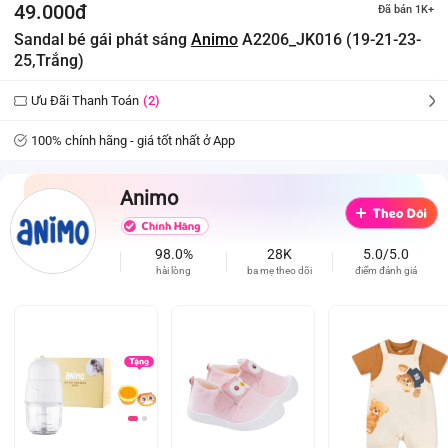
49.000đ
Đã bán 1K+
Sandal bé gái phát sáng
Animo
A2206_JK016 (19-21-23-
25,Trắng)
Ưu Đãi Thanh Toán
(2)
100% chính hãng - giá tốt nhất ở App
Animo
98.0%
28K
5.0/5.0
hài lòng
ba mẹ theo dõi
điểm đánh giá