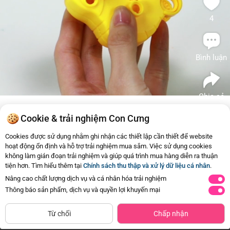
4
Bình luận
Chia sẻ
Cookie & trải nghiệm Con Cưng
Tương tự
Cookies được sử dụng nhằm ghi nhận các thiết lập cần thiết để website
hoạt động ổn định và hỗ trợ trải nghiệm mua sắm. Việc sử dụng cookies
không làm gián đoạn trải nghiệm và giúp quá trình mua hàng diễn ra thuận
tiện hơn. Tìm hiểu thêm tại
Chính sách thu thập và xử lý dữ liệu cá nhân
.
Thương hiệu khác
Nâng cao chất lượng dịch vụ và cá nhân hóa trải nghiệm
Thông báo sản phẩm, dịch vụ và quyền lợi khuyến mại
Từ chối
Chấp nhận
Trang Chủ
Danh mục
Review Hot
Giỏ hàng
Tài Khoản