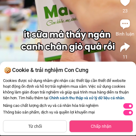
23
Bình luận
11
#Suckhoe
#Mabio
#Vienuongloisua
Cookie & trải nghiệm Con Cưng
Mabio
Tương tự
Cookies được sử dụng nhằm ghi nhận các thiết lập cần thiết để website
hoạt động ổn định và hỗ trợ trải nghiệm mua sắm. Việc sử dụng cookies
1
Thực phẩm bảo vệ sức khỏe viên
không làm gián đoạn trải nghiệm và giúp quá trình mua hàng diễn ra thuận
uống lợi sữa Mabio
tiện hơn. Tìm hiểu thêm tại
Chính sách thu thập và xử lý dữ liệu cá nhân
.
345.000đ
Mua ngay
Nâng cao chất lượng dịch vụ và cá nhân hóa trải nghiệm
Thông báo sản phẩm, dịch vụ và quyền lợi khuyến mại
Từ chối
Chấp nhận
Trang Chủ
Danh mục
Review Hot
Giỏ hàng
Tài Khoản