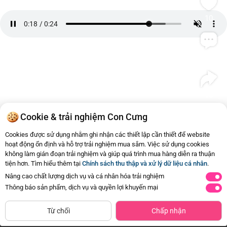
10
Bình luận
16
#dimao
#tpcn
#xit
#VitaminD3
Cookie & trải nghiệm Con Cưng
Dimao
Tương tự
Cookies được sử dụng nhằm ghi nhận các thiết lập cần thiết để website
hoạt động ổn định và hỗ trợ trải nghiệm mua sắm. Việc sử dụng cookies
1
Xịt bổ sung Vitamin D3 thuần DIMAO
không làm gián đoạn trải nghiệm và giúp quá trình mua hàng diễn ra thuận
ORAL SPRAY 400IU
tiện hơn. Tìm hiểu thêm tại
Chính sách thu thập và xử lý dữ liệu cá nhân
.
260.000đ
Mua ngay
Nâng cao chất lượng dịch vụ và cá nhân hóa trải nghiệm
Thông báo sản phẩm, dịch vụ và quyền lợi khuyến mại
Từ chối
Chấp nhận
Trang Chủ
Danh mục
Review Hot
Giỏ hàng
Tài Khoản