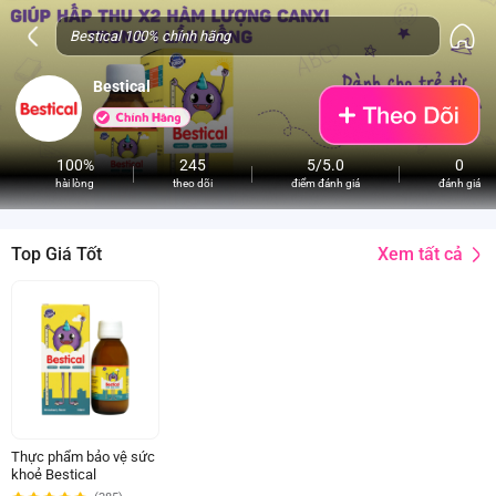
Bestical
100%
245
5/5.0
0
hài lòng
theo dõi
điểm đánh giá
đánh giá
Xem tất cả
Top Giá Tốt
Thực phẩm bảo vệ sức
khoẻ Bestical