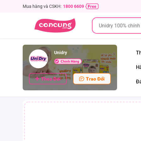
Mua hàng và CSKH:
1800 6609
Th
Unidry
Hà
Đá