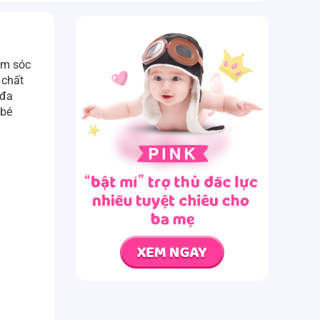
ăm sóc
 chất
 đa
 bé