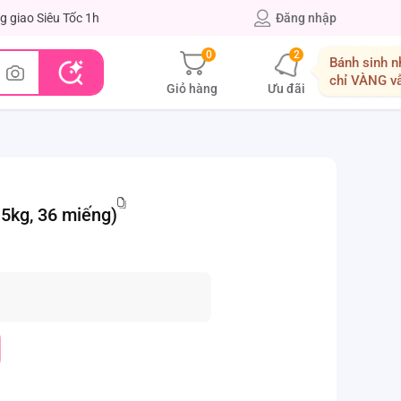
g giao Siêu Tốc 1h
Đăng nhập
0
2
Bánh sinh n
chỉ VÀNG v
Giỏ hàng
Ưu đãi
 5kg, 36 miếng)