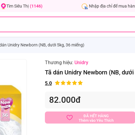
Nhập địa chỉ để mua hàn
Tìm Siêu Thị
(1146)
dán Unidry Newborn (NB, dưới 5kg, 36 miếng)
Thương hiệu:
Unidry
Tã dán Unidry Newborn (NB, dưới
5.0
82.000đ
ĐÃ HẾT HÀNG
Thêm vào Yêu Thích