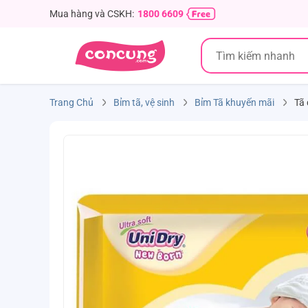
Mua hàng và CSKH:
1800 6609
Trang Chủ
Bỉm tã, vệ sinh
Bỉm Tã khuyến mãi
Tã 