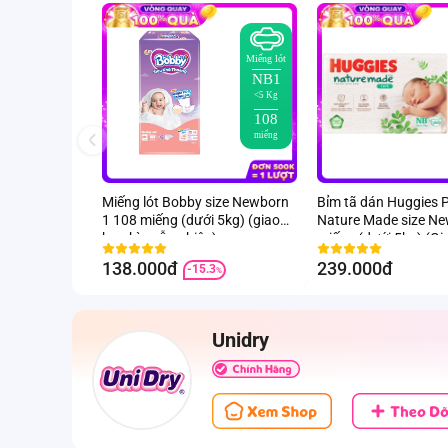
Miếng lót
NB1
<5 Kg
108
miếng
Miếng lót Bobby size Newborn
Bỉm tã dán Huggies 
1 108 miếng (dưới 5kg) (giao
Nature Made size N
bao bì ngẫu nhiên)
miếng (dưới 5kg) (Gi
ngẫu nhiên)
138.000đ
239.000đ
-15.3
%
Unidry