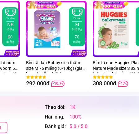
Tã dán
Tã dán
NB
M
<5 Kg
6-10 Kg
60
76
miếng
miếng
Platinum
Bỉm tã dán Bobby siêu thấm
Bỉm tã dán Huggies Pla
ewborn 60
size M 76 miếng (6-10kg) (giao
Nature Made size S 82 
ao bao bì
bao bì ngẫu nhiên)
(giao bao bì ngẫu nhiên
292.000đ
308.000đ
-10.7
-17
%
%
Theo dõi:
1K
Hài lòng:
100%
Đánh giá:
5.0 / 5.0