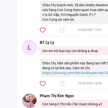
Chào Chị Quỳnh Anh, Tã dán Unidry Newborn
cửa hàng Con Cưng tham quan mua sắm qua
+ Q.Gò Vấp: 310 Nguyễn Oanh, P.17
Con Cưng xin cảm ơn.
07/04/2021 15:57
BT Ly Ly
L
cho em hỏi loại này còn không ạ shop
Chào Chị, hiện sản phẩm này đang tạm hết
đang có tại link sau. Cám ơn Chị.
https://concung.com/bim-ta-khuyen-mai-1
18/03/2021 18:30
Phạm Thị Kim Ngọc
Còn hàng ở Thị trấn Cần Giuộc không ạ?