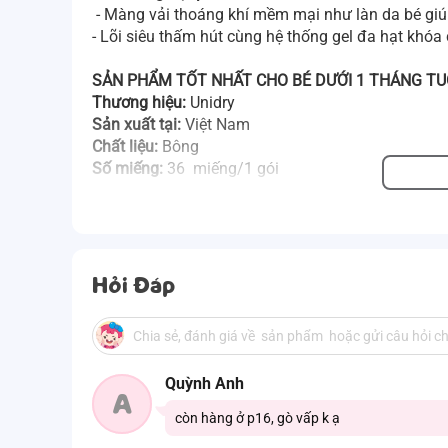
- Màng vải thoáng khí mềm mại như làn da bé giú
- Lõi siêu thấm hút cùng hệ thống gel đa hạt khó
SẢN PHẨM TỐT NHẤT CHO BÉ DƯỚI 1 THÁNG TU
Thương hiệu:
Unidry
Sản xuất tại:
Việt Nam
Chất liệu:
Bông
Số miếng:
36 miếng/1 gói
Hỏi Đáp
Quỳnh Anh
A
còn hàng ở p16, gò vấp k ạ