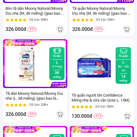
Bỉm tã dán Moony Natural/Moony
Tã quần Moony Natural/Moony
Dịu nhẹ (M, 46 miếng) (giao bao bì
Dịu nhẹ (M, 46 miếng) (giao bao bì
ngẫu nhiên)
ngẫu nhiên)
Đã bán
50K+
Đã bán
50K+
326.000đ
326.000đ
-32%
-32%
Tã dán
Tã quần
L
L
9-14 Kg
80 – 120
cm
38
14
miếng
miếng
Tã dán Moony Natural/Moony Dịu
Tã quần người lớn Confidence
nhẹ (L, 38 miếng) (giao bao bì
Mỏng nhẹ & vừa vặn (size L, 14M)
ngẫu nhiên)
Đã bán
20K+
Đã bán
500+
326.000đ
-32%
130.000đ
-31%