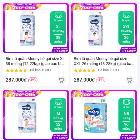
Tã quần
Tã quần
XL
XXL
12-22 Kg
13-28 Kg
38
26
miếng
miếng
Bỉm tã quần Moony bé gái size XL
Bỉm tã quần Moony bé gái size
38 miếng (12-22kg) (giao bao bì
XXL 26 miếng (13-28kg) (giao bao
ngẫu nhiên)
bì ngẫu nhiên)
Đã bán
100K+
Đã bán
100K+
287.000đ
287.000đ
-29%
-29%
Tã quần
Tã dán
M
NB
6-11 kg
<5 Kg
52
90
miếng
miếng