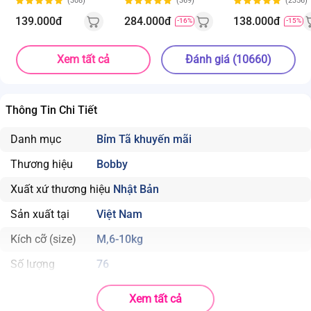
(308)
(369)
(2356)
ngẫu nhiên)
(giao bao bì ngẫu
nhiên)
139.000đ
284.000đ
138.000đ
-16%
-15%
Xem tất cả
Đánh giá (10660)
Thông Tin Chi Tiết
Danh mục
Bỉm Tã khuyến mãi
Thương hiệu
Bobby
Xuất xứ thương hiệu
Nhật Bản
Sản xuất tại
Việt Nam
Kích cỡ (size)
M,6-10kg
Số lượng
76
Chất liệu
Xem tất cả
Vải không dệt, Hạt siêu thấm, Bông Cellulose, PE, PP, Chun,