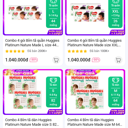
Tã quần
Tã quần
L
XXL
9-14 Kg
>15 Kg
44
26
miếng
miếng
Combo 4 gói Bỉm tã quần Huggies
Combo 4 gói Bỉm tã quần Huggies
Platinum Nature Made L size 44
Platinum Nature Made size XXL
miếng (9-14kg)
26 miếng (trên 15kg)
Đã bán
200K+
Đã bán
100K+
1.040.000đ
1.040.000đ
-30%
-30%
Tã dán
Tã dán
S
M
4-8 Kg
6-11 Kg
82
64
miếng
miếng
Combo 4 Bỉm tã dán Huggies
Combo 4 Bỉm tã dán Huggies
Platinum Nature Made size S 82
Platinum Nature Made size M 64