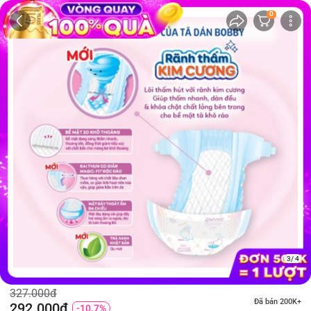
0
3/ 4
327.000đ
Đã bán 200K+
292.000đ
-10.7%