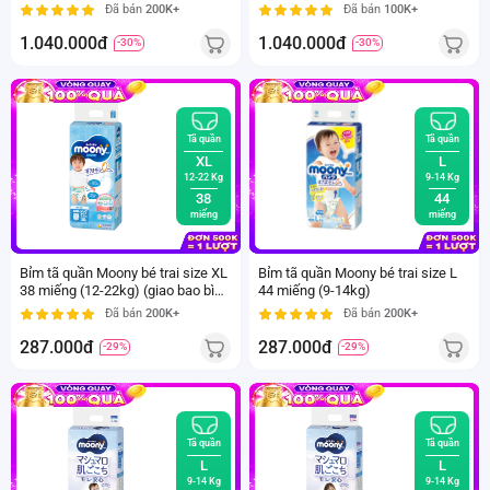
miếng (4-8kg) - Giao bao bì ngẫu
miếng (6-11kg) - Giao bao bì ngẫu
Đã bán
200K+
Đã bán
100K+
nhiên
nhiên
1.040.000đ
1.040.000đ
-30%
-30%
Tã quần
Tã quần
XL
L
12-22 Kg
9-14 Kg
38
44
miếng
miếng
Bỉm tã quần Moony bé trai size XL
Bỉm tã quần Moony bé trai size L
38 miếng (12-22kg) (giao bao bì
44 miếng (9-14kg)
ngẫu nhiên)
Đã bán
200K+
Đã bán
200K+
287.000đ
287.000đ
-29%
-29%
Tã quần
Tã quần
L
L
9-14 Kg
9-14 Kg