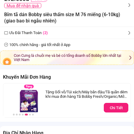
Mua để nhận quà
Bỉm tã dán Bobby siêu thấm size M 76 miếng (6-10kg)
(giao bao bì ngẫu nhiên)
Ưu Đãi Thanh Toán
(2)
100% chính hãng - giá tốt nhất ở App
Con Cưng là chuỗi mẹ và bé có tổng doanh số Bobby lớn nhất tại
Việt Nam
Khuyến Mãi Đơn Hàng
Tặng Gối vỗ/Túi xách/Máy bắn đậu/Tã quần dêm
khi mua đơn hàng Tã Bobby Fresh/Organic/Mở
một bên từ 1.000.000đ
Chi Tiết
Địa Chỉ Nhận Hàng