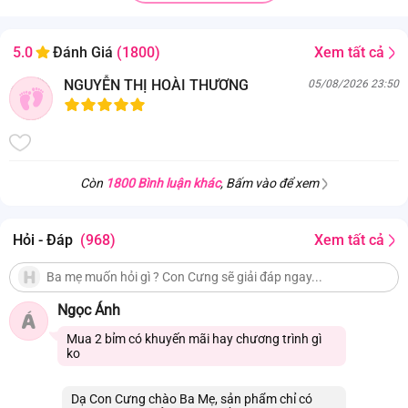
Polyme kết dính, Trà xanh Matcha
. Công nghệ Unicharm NSX số 1* Nhật Bản, sản phẩm tã dán được
Xem tất cả
5.0
Đánh Giá
(1800)
Hội phụ sản Việt Nam khuyên dùng.
NGUYỄN THỊ HOÀI THƯƠNG
05/08/2026 23:50
. Bề mặt cotton-soft siêu mềm bổ sung cream Vitamin E dịu nhẹ, ngừa
hăm.
. Đột phá với 4000 lỗ thấm hút siêu nhanh, thoáng khí hơn gấp 2 lần
**.
Còn
1800 Bình luận khác
, Bấm vào để xem
Hỏi - Đáp
(968)
Xem tất cả
Ngọc Ánh
Á
Mua 2 bỉm có khuyến mãi hay chương trình gì
ko
Dạ Con Cưng chào Ba Mẹ, sản phẩm chỉ có