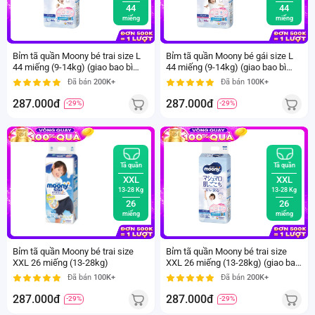
44
44
miếng
miếng
Bỉm tã quần Moony bé trai size L
Bỉm tã quần Moony bé gái size L
44 miếng (9-14kg) (giao bao bì
44 miếng (9-14kg) (giao bao bì
ngẫu nhiên)
ngẫu nhiên)
Đã bán
200K+
Đã bán
100K+
287.000đ
287.000đ
-29%
-29%
Tã quần
Tã quần
XXL
XXL
13-28 Kg
13-28 Kg
26
26
miếng
miếng
Bỉm tã quần Moony bé trai size
Bỉm tã quần Moony bé trai size
XXL 26 miếng (13-28kg)
XXL 26 miếng (13-28kg) (giao bao
bì ngẫu nhiên)
Đã bán
100K+
Đã bán
200K+
287.000đ
287.000đ
-29%
-29%