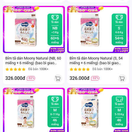
Tã dán
Tã dán
NB
S
<5 Kg
4-8 Kg
60+6
54+6
miếng
miếng
Bỉm tã dán Moony Natural (NB, 60
Bỉm tã dán Moony Natural (S, 54
miếng + 6 miếng) (bao bì giao
miếng + 6 miếng) (bao bì giao
ngẫu nhiên)
ngẫu nhiên)
Đã bán
100K+
Đã bán
100K+
326.000đ
326.000đ
-32%
-32%
Tã dán
Tã quần
M
M
6-11 Kg
5-10 Kg
46
46
miếng
miếng