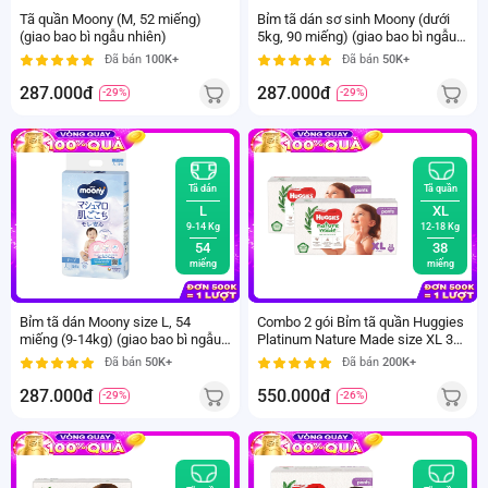
Tã quần Moony (M, 52 miếng)
Bỉm tã dán sơ sinh Moony (dưới
(giao bao bì ngẫu nhiên)
5kg, 90 miếng) (giao bao bì ngẫu
nhiên)
Đã bán
100K+
Đã bán
50K+
287.000đ
287.000đ
-29%
-29%
Tã dán
Tã quần
L
XL
9-14 Kg
12-18 Kg
54
38
miếng
miếng
Bỉm tã dán Moony size L, 54
Combo 2 gói Bỉm tã quần Huggies
miếng (9-14kg) (giao bao bì ngẫu
Platinum Nature Made size XL 38
nhiên)
miếng (12-18kg)
Đã bán
50K+
Đã bán
200K+
287.000đ
550.000đ
-29%
-26%