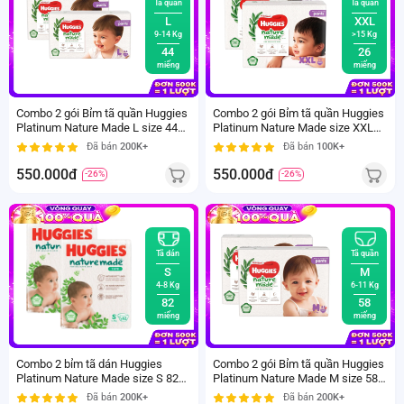
Tã quần
Tã quần
L
XXL
9-14 Kg
>15 Kg
44
26
miếng
miếng
Combo 2 gói Bỉm tã quần Huggies
Combo 2 gói Bỉm tã quần Huggies
Platinum Nature Made L size 44
Platinum Nature Made size XXL
miếng (9-14kg)
26 miếng (trên 15kg)
Đã bán
200K+
Đã bán
100K+
550.000đ
550.000đ
-26%
-26%
Tã dán
Tã quần
S
M
4-8 Kg
6-11 Kg
82
58
miếng
miếng
Combo 2 bỉm tã dán Huggies
Combo 2 gói Bỉm tã quần Huggies
Platinum Nature Made size S 82
Platinum Nature Made M size 58
miếng (4-8kg) (giao bao bì ngẫu
miếng (6-11kg)
Đã bán
200K+
Đã bán
200K+