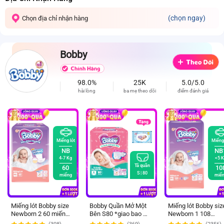
(chọn ngay)
Chọn địa chỉ nhận hàng
Bobby
98.0%
25K
5.0/5.0
hài lòng
ba mẹ theo dõi
điểm đánh giá
Miếng lót
Miếng 
NB
NB
4-7 Kg
<5 K
Tã quần
60
10
S |
80
miếng
miế
Miếng lót Bobby size
Bobby Quần Mở Một
Miếng lót Bobby siz
Newborn 2 60 miếng
Bên S80 *giao bao bì
Newborn 1 108
(4-7kg) (giao bao bì
ngẫu nhiên
miếng (dưới 5kg)