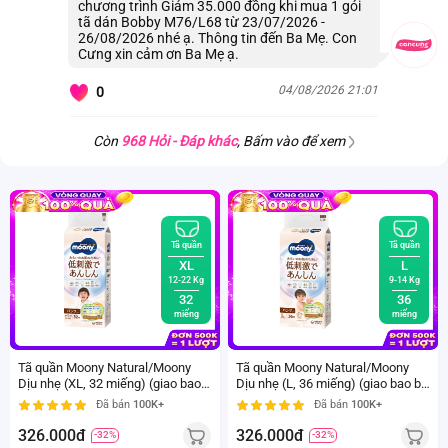
chương trình Giảm 35.000 đồng khi mua 1 gói
tã dán Bobby M76/L68 từ 23/07/2026 -
26/08/2026 nhé ạ. Thông tin đến Ba Mẹ. Con
Cưng xin cảm ơn Ba Mẹ ạ.
04/08/2026 21:01
0
Còn
968 Hỏi - Đáp khác
, Bấm vào để xem
Tã quần
Tã quần
XL
L
12-22 Kg
9-14 Kg
32
36
miếng
miếng
Tã quần Moony Natural/Moony
Tã quần Moony Natural/Moony
Dịu nhẹ (XL, 32 miếng) (giao bao
Dịu nhẹ (L, 36 miếng) (giao bao bì
bì ngẫu nhiên)
ngẫu nhiên)
Đã bán
100K+
Đã bán
100K+
326.000đ
326.000đ
-32%
-32%