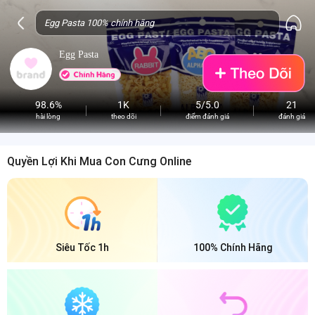
Egg Pasta
98.6%
1K
5/5.0
21
hài lòng
theo dõi
điểm đánh giá
đánh giá
Quyền Lợi Khi Mua Con Cưng Online
Siêu Tốc 1h
100% Chính Hãng