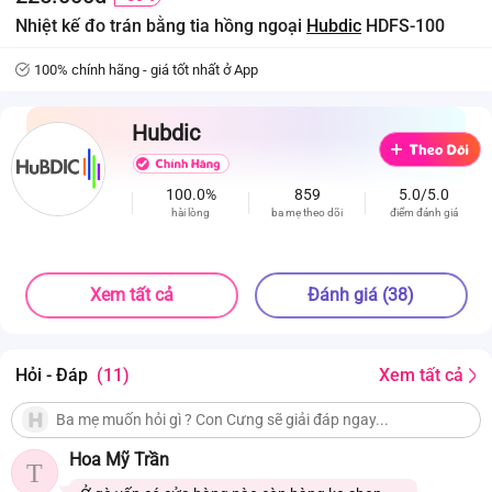
Nhiệt kế đo trán bằng tia hồng ngoại
Hubdic
HDFS-100
100% chính hãng - giá tốt nhất ở App
Hubdic
100.0%
859
5.0/5.0
hài lòng
ba mẹ theo dõi
điểm đánh giá
Xem tất cả
Đánh giá (38)
Hỏi - Đáp
(11)
Xem tất cả
Hoa Mỹ Trần
T