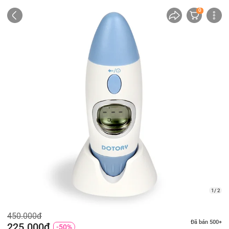
0
1/ 2
450.000đ
Đã bán 500+
225.000đ
-50%