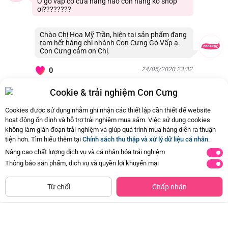
Ở gò vấp có cửa hàng nào còn hàng ko shop
ơi????????
Chào Chị Hoa Mỹ Trần, hiện tại sản phẩm đang
tạm hết hàng chi nhánh Con Cưng Gò Vấp ạ.
Con Cưng cảm ơn Chị.
24/05/2020 23:32
0
Cookie & trải nghiệm Con Cưng
Còn
11 Hỏi - Đáp khác
, Bấm vào để xem
Cookies được sử dụng nhằm ghi nhận các thiết lập cần thiết để website
hoạt động ổn định và hỗ trợ trải nghiệm mua sắm. Việc sử dụng cookies
không làm gián đoạn trải nghiệm và giúp quá trình mua hàng diễn ra thuận
tiện hơn. Tìm hiểu thêm tại
Chính sách thu thập và xử lý dữ liệu cá nhân
.
Nâng cao chất lượng dịch vụ và cá nhân hóa trải nghiệm
Thông báo sản phẩm, dịch vụ và quyền lợi khuyến mại
CHỈ BÁN TẠI CỬA HÀNG
Tìm Sản Phẩm Tương Tự
Từ chối
Chấp nhận
Bộ 12 bịt ổ điện (KNB)
Máy đo huyết áp bắp tay Microlife
B2 Basic
Đã bán
5K+