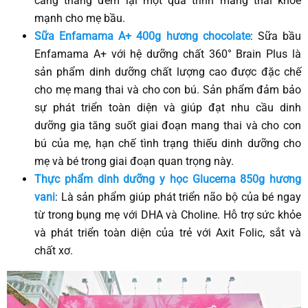
căng thẳng đem lại một quá trình mang thai khỏe
mạnh cho mẹ bầu.
Sữa Enfamama A+ 400g hương chocolate
: Sữa bầu
Enfamama A+ với hệ dưỡng chất 360° Brain Plus là
sản phẩm dinh dưỡng chất lượng cao được đặc chế
cho mẹ mang thai và cho con bú. Sản phẩm đảm bảo
sự phát triển toàn diện và giúp đạt nhu cầu dinh
dưỡng gia tăng suốt giai đoạn mang thai và cho con
bú của mẹ, hạn chế tình trạng thiếu dinh dưỡng cho
mẹ và bé trong giai đoạn quan trọng này.
Thực phẩm dinh dưỡng y học Glucerna 850g hương
vani
: Là sản phẩm giúp phát triển não bộ của bé ngay
từ trong bụng mẹ với DHA và Choline. Hỗ trợ sức khỏe
và phát triển toàn diện của trẻ với Axit Folic, sắt và
chất xơ.