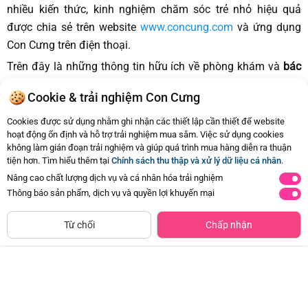
nhiều kiến thức, kinh nghiệm chăm sóc trẻ nhỏ hiệu quả
được chia sẻ trên website
www.concung.com
và ứng dụng
Con Cưng trên điện thoại.
Trên đây là những thông tin hữu ích về phòng khám và
bác
sĩ nhi khoa Bình Dương
. Những thông tin Con Cưng cung
Cookie & trải nghiệm Con Cưng
cấp chỉ mang tính chất tham khảo, ba mẹ nên cân nhắc kỹ
lưỡng để mẹ và bé giữ được sức khỏe tốt. Hy vọng có thể
Cookies được sử dụng nhằm ghi nhận các thiết lập cần thiết để website
hoạt động ổn định và hỗ trợ trải nghiệm mua sắm. Việc sử dụng cookies
giúp ba mẹ lựa chọn được địa chỉ uy tín, đáng tin cậy và phù
không làm gián đoạn trải nghiệm và giúp quá trình mua hàng diễn ra thuận
hợp nhất.
tiện hơn. Tìm hiểu thêm tại
Chính sách thu thập và xử lý dữ liệu cá nhân
.
Nâng cao chất lượng dịch vụ và cá nhân hóa trải nghiệm
Thông báo sản phẩm, dịch vụ và quyền lợi khuyến mại
Từ chối
Chấp nhận
0
9694