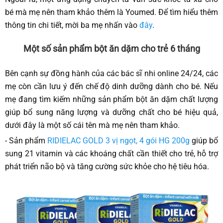
bé mà mẹ nên tham khảo thêm là Youmed. Để tìm hiểu thêm
thông tin chi tiết, mời ba mẹ nhấn vào
đây
.
Một số sản phẩm bột ăn dặm cho trẻ 6 tháng
Bên cạnh sự đồng hành của các bác sĩ nhi online 24/24, các
mẹ còn cần lưu ý đến chế độ dinh dưỡng dành cho bé. Nếu
mẹ đang tìm kiếm những sản phẩm bột ăn dặm chất lượng
giúp bổ sung năng lượng và dưỡng chất cho bé hiệu quả,
dưới đây là một số cái tên mà mẹ nên tham khảo.
- Sản phẩm
RIDIELAC GOLD 3 vị ngọt, 4 gói HG 200g
giúp bổ
sung 21 vitamin và các khoáng chất cần thiết cho trẻ, hỗ trợ
phát triển não bộ và tăng cường sức khỏe cho hệ tiêu hóa.