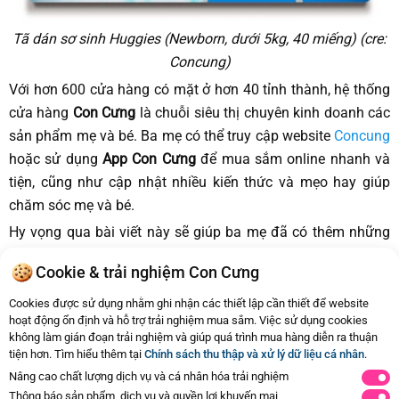
Tã dán sơ sinh Huggies (Newborn, dưới 5kg, 40 miếng) (cre:
Concung)
Với hơn 600 cửa hàng có mặt ở hơn 40 tỉnh thành, hệ thống
cửa hàng
Con Cưng
là chuỗi siêu thị chuyên kinh doanh các
sản phẩm mẹ và bé. Ba mẹ có thể truy cập website
Concung
hoặc sử dụng
App Con Cưng
để mua sắm online nhanh và
tiện, cũng như cập nhật nhiều kiến thức và mẹo hay giúp
chăm sóc mẹ và bé.
Hy vọng qua bài viết này sẽ giúp ba mẹ đã có thêm những
thông tin cần thiết về các
phòng khám nhi Đồng Việt
. Tuy
Cookie & trải nghiệm Con Cưng
nhiên, mọi thông tin chỉ mang tính chất tham khảo. Để có
thông tin chính xác nhất, ba mẹ nên đưa bé đến cơ sở y tế
Cookies được sử dụng nhằm ghi nhận các thiết lập cần thiết để website
hoạt động ổn định và hỗ trợ trải nghiệm mua sắm. Việc sử dụng cookies
trực tiếp nhé. Chúc ba mẹ và các bé sức khỏe tốt và luôn
không làm gián đoạn trải nghiệm và giúp quá trình mua hàng diễn ra thuận
đồng hành cùng
Con Cưng
tiện hơn. Tìm hiểu thêm tại
Chính sách thu thập và xử lý dữ liệu cá nhân
.
Nâng cao chất lượng dịch vụ và cá nhân hóa trải nghiệm
Thông báo sản phẩm, dịch vụ và quyền lợi khuyến mại