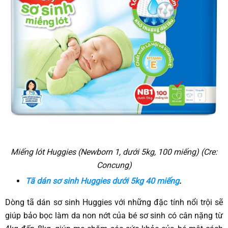
Miếng lót Huggies (Newborn 1, dưới 5kg, 100 miếng) (Cre:
Concung)
Tã dán sơ sinh Huggies dưới 5kg 40 miếng
.
Dòng tã dán sơ sinh Huggies với những đặc tính nổi trội sẽ
giúp bảo bọc làm da non nớt của bé sơ sinh có cân nặng từ