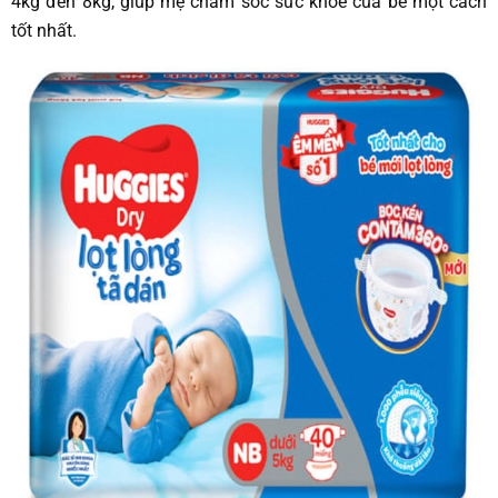
4kg đến 8kg, giúp mẹ chăm sóc sức khỏe của bé một cách
tốt nhất.