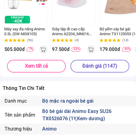
Máy xay đa năng Animo
Giày tập đi cao cấp
Bộ yếm váy bé gái
0.3L (SW-MG8105)
Animo A2204_MN016
Animo TX1125053 (1
(16-19,Hồng)
4Y, Kem-be, TT02)
(96)
(4)
(14)
505.000đ
97.500đ
179.000đ
-7%
-50%
-49%
Xem tất cả
Đánh giá (1147)
Thông Tin Chi Tiết
Danh mục
Bộ mặc ra ngoài bé gái
Bộ bé gái dài Animo Easy SU26
Tên sản phẩm
TX0526076 (1Y,Kem-dương)
Thương hiệu
Animo