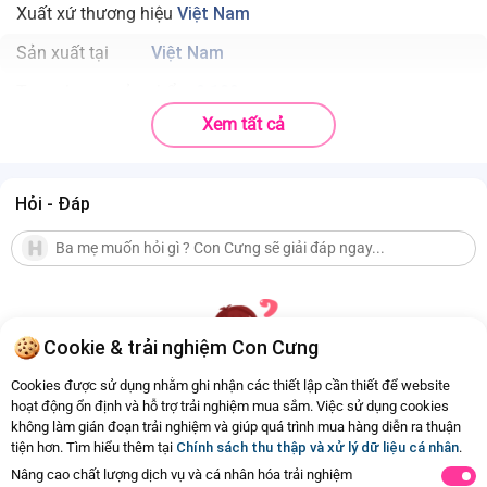
Xuất xứ thương hiệu
Việt Nam
Sản xuất tại
Việt Nam
Trọng lượng sản phẩm
0.129
Xem tất cả
Chất liệu
Cotton
Độ tuổi phù hợp
1 - 4 tuổi
Hỏi - Đáp
Nhà sản xuất
MiDa Mec (Việt Nam )
Thành phần
100% Cotton
Màu sắc
Kem
Bộ bé gái dài Animo Easy SU26 TX0526076 (1Y-4Y,Kem-dương) dễ
Cookie & trải nghiệm Con Cưng
thương, chất liệu mềm mại, thoải mái cho bé
Cookies được sử dụng nhằm ghi nhận các thiết lập cần thiết để website
hoạt động ổn định và hỗ trợ trải nghiệm mua sắm. Việc sử dụng cookies
không làm gián đoạn trải nghiệm và giúp quá trình mua hàng diễn ra thuận
Hiện chưa có Hỏi - Đáp nào
tiện hơn. Tìm hiểu thêm tại
Chính sách thu thập và xử lý dữ liệu cá nhân
.
Nâng cao chất lượng dịch vụ và cá nhân hóa trải nghiệm