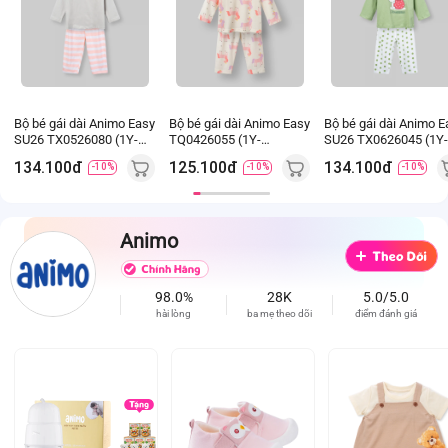
Bộ bé gái dài Animo Easy
Bộ bé gái dài Animo Easy
Bộ bé gái dài Animo E
SU26 TX0526080 (1Y-
TQ0426055 (1Y-
SU26 TX0626045 (1Y-
4Y,Xám-Trắng)
4Y,Kem,TT04)
4Y,Lá-Trắng)
134.100đ
125.100đ
134.100đ
-10%
-10%
-10%
Animo
98.0%
28K
5.0/5.0
hài lòng
ba mẹ theo dõi
điểm đánh giá