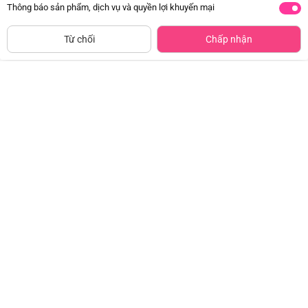
Thông báo sản phẩm, dịch vụ và quyền lợi khuyến mại
Siêu thị
Thêm vào giỏ
Mua Ngay
còn hàng
Từ chối
Chấp nhận
Bộ yếm bé gái ngắn, BST Thỏ và
Bộ bé gái ngắn cánh dơi bst Meo
hoa Animo HN1222001 (6M-
Animo VD0526020 (1-6Y,Cam
6Y,Vàng)
nhạt)
Đã bán
1K+
Đã bán
500+
179.000đ
149.000đ
-38%
-32%