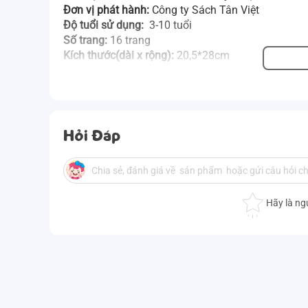
Đơn vị phát hành:
Công ty Sách Tân Việt
Độ tuổi sử dụng:
3-10 tuổi
Số trang:
16 trang
Kích thước(dài x rộng):
20,5*28cm
Hỏi Đáp
Hãy là ng