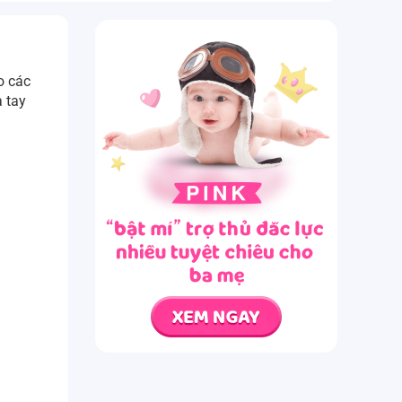
o các
a tay