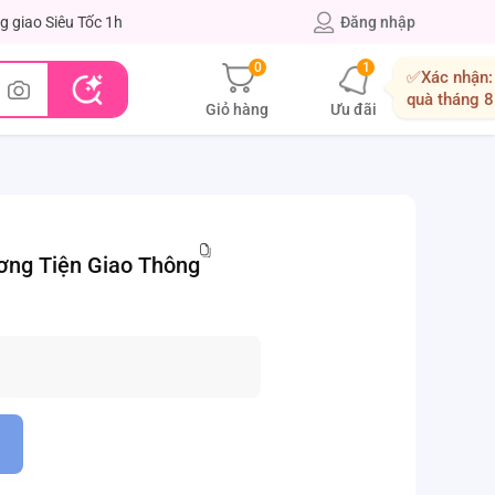
g giao Siêu Tốc 1h
Đăng nhập
0
1
✅Xác nhận:
quà tháng 8
Giỏ hàng
Ưu đãi
ơng Tiện Giao Thông