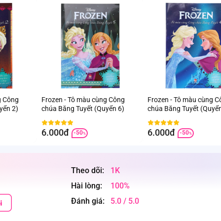
g Công
Frozen - Tô màu cùng Công
Frozen - Tô màu cùng C
yển 2)
chúa Băng Tuyết (Quyển 6)
chúa Băng Tuyết (Quyển
6.000đ
6.000đ
-50
-50
%
%
Theo dõi:
1K
Hài lòng:
100%
Đánh giá:
5.0 / 5.0