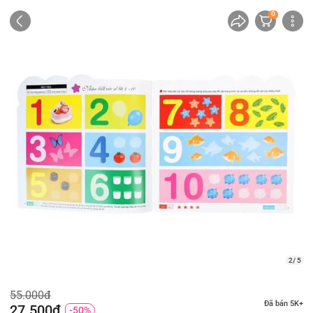
0
2/ 5
55.000đ
Đã bán 5K+
27.500đ
-50%