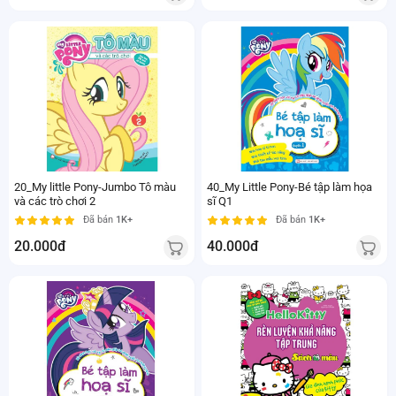
20_My little Pony-Jumbo Tô màu
40_My Little Pony-Bé tập làm họa
và các trò chơi 2
sĩ Q1
Đã bán
1K+
Đã bán
1K+
20.000đ
40.000đ