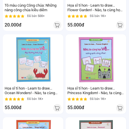
Tô màu cùng Công chúa: Những
Họa sĩ tí hon - Learn to draw...
nàng công chúa kiều diễm
Flower Garden! - Nào, ta cùng học
vẽ...khu vườn hoa!
Đã bán
500+
Đã bán
1K+
20.000đ
55.000đ
Họa sĩ tí hon - Learn to draw...
Họa sĩ tí hon - Learn to draw...
Ocean Wonders! - Nào, ta cùng
Princess Kingdom! - Nào, ta cùng
học vẽ...đại dương diệu kỳ!
học vẽ...vương quốc công chúa!
Đã bán
1K+
Đã bán
1K+
55.000đ
55.000đ