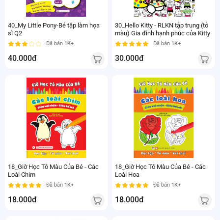
40_My Little Pony-Bé tập làm họa
30_Hello Kitty - RLKN tập trung (tô
sĩ Q2
màu) Gia đình hạnh phúc của Kitty
Đã bán
1K+
Đã bán
1K+
40.000đ
30.000đ
18_Giờ Học Tô Màu Của Bé - Các
18_Giờ Học Tô Màu Của Bé - Các
Loài Chim
Loài Hoa
Đã bán
1K+
Đã bán
1K+
18.000đ
18.000đ