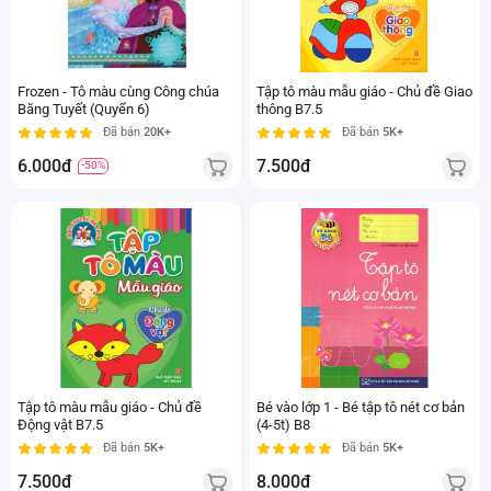
Frozen - Tô màu cùng Công chúa
Tập tô màu mẫu giáo - Chủ đề Giao
Băng Tuyết (Quyển 6)
thông B7.5
Đã bán
20K+
Đã bán
5K+
6.000đ
7.500đ
-50%
Tập tô màu mẫu giáo - Chủ đề
Bé vào lớp 1 - Bé tập tô nét cơ bản
Động vật B7.5
(4-5t) B8
Đã bán
5K+
Đã bán
5K+
7.500đ
8.000đ