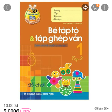
0
10.000đ
Đã bán 2K+
5.000đ
-50%