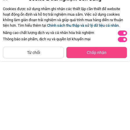
Cookies được sử dụng nhằm ghi nhận các thiết lập cần thiết để website
hoạt động ổn định và hỗ trợ trải nghiệm mua sắm. Việc sử dụng cookies
không làm gián đoạn trải nghiệm và giúp quá trình mua hàng diễn ra thuận
Hiện chưa có Hỏi - Đáp nào
tiện hơn. Tìm hiểu thêm tại
Chính sách thu thập và xử lý dữ liệu cá nhân
.
Nâng cao chất lượng dịch vụ và cá nhân hóa trải nghiệm
Thông báo sản phẩm, dịch vụ và quyền lợi khuyến mại
ĐÃ HẾT HÀNG
Từ chối
Chấp nhận
Frozen - Tô màu cùng Công chúa
Frozen - Tô màu cùng Công chúa
Băng Tuyết (Quyển 1)
Băng Tuyết (Quyển 2)
Đã bán
20K+
Đã bán
20K+
6.000đ
6.000đ
-50%
-50%