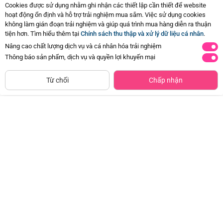
Cookies được sử dụng nhằm ghi nhận các thiết lập cần thiết để website
hoạt động ổn định và hỗ trợ trải nghiệm mua sắm. Việc sử dụng cookies
không làm gián đoạn trải nghiệm và giúp quá trình mua hàng diễn ra thuận
tiện hơn. Tìm hiểu thêm tại
Chính sách thu thập và xử lý dữ liệu cá nhân
.
Nâng cao chất lượng dịch vụ và cá nhân hóa trải nghiệm
Thông báo sản phẩm, dịch vụ và quyền lợi khuyến mại
CHỈ BÁN TẠI CỬA HÀNG
Tìm Sản Phẩm Tương Tự
Từ chối
Chấp nhận
Frozen - Tô màu cùng Công chúa
Frozen - Tô màu cùng Công chúa
Băng Tuyết (Quyển 1)
Băng Tuyết (Quyển 2)
Đã bán
20K+
Đã bán
20K+
6.000đ
6.000đ
-50%
-50%