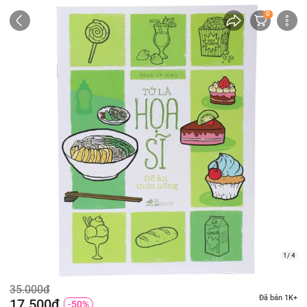
0
1/ 4
35.000đ
Đã bán 1K+
17.500đ
-50%