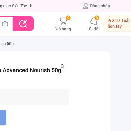
g giao Siêu Tốc 1h
Đăng nhập
0
3
🔥X10 Tích
liền tay
Giỏ hàng
Ưu đãi
ish 50g
 Advanced Nourish 50g