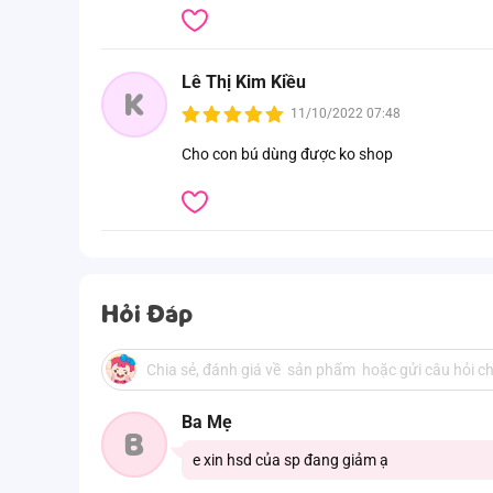
Lê Thị Kim Kiều
K
11/10/2022 07:48
Cho con bú dùng được ko shop
Hỏi Đáp
Ba Mẹ
B
e xin hsd của sp đang giảm ạ