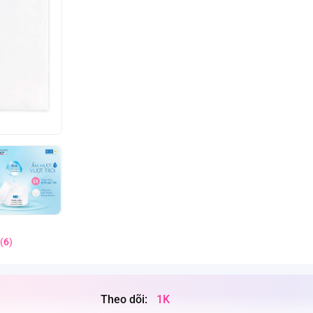
(
6
)
Theo dõi:
1K