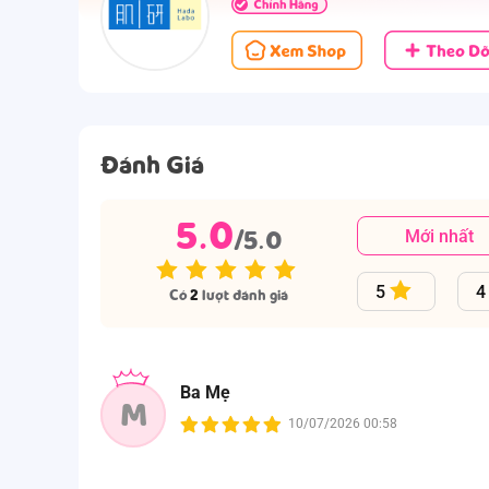
Đánh Giá
5.0
/5.0
Mới nhất
5
4
Có
2
lượt đánh giá
Ba Mẹ
M
10/07/2026 00:58