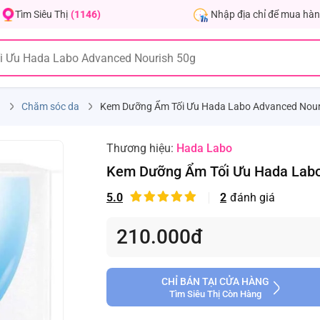
Nhập địa chỉ để mua hàn
Tìm Siêu Thị
(1146)
h
Chăm sóc da
Kem Dưỡng Ẩm Tối Ưu Hada Labo Advanced Nour
Thương hiệu:
Hada Labo
Kem Dưỡng Ẩm Tối Ưu Hada Labo
5.0
2
đánh giá
210.000đ
CHỈ BÁN TẠI CỬA HÀNG
Tìm Siêu Thị Còn Hàng