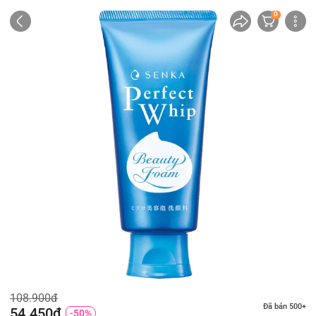
0
108.900đ
Đã bán 500+
54.450đ
-50%