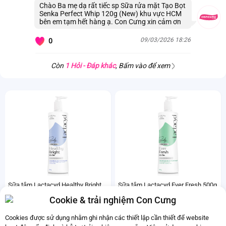
Chào Ba mẹ dạ rất tiếc sp Sữa rửa mặt Tạo Bọt
Senka Perfect Whip 120g (New) khu vực HCM
bên em tạm hết hàng ạ. Con Cưng xin cảm ơn
09/03/2026 18:26
0
Còn
1 Hỏi - Đáp khác
, Bấm vào để xem
Sữa tắm Lactacyd Healthy Bright
Sữa tắm Lactacyd Ever Fresh 500g
500g
Đã bán
500+
Cookie & trải nghiệm Con Cưng
Đã bán
1K+
209.000đ
Cookies được sử dụng nhằm ghi nhận các thiết lập cần thiết để website
209.000đ