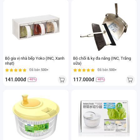
Bộ gia vị nhà bếp Yoko (INC, Xanh
Bộ chổi & ky đa năng (INC, Trắng
nhạt)
sữa)
Đã bán
500+
Đã bán
500+
141.000đ
117.000đ
-40%
-40%