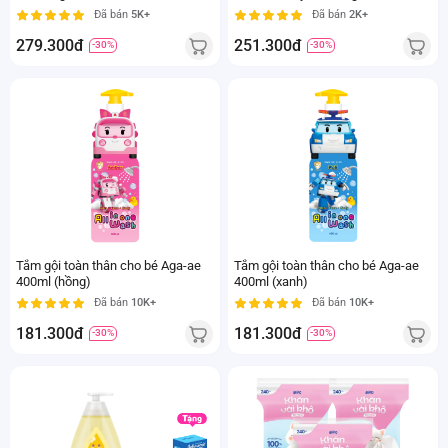
Moisturizing Facial Cream 48g
foaming wash & shampoo 400ml
Đã bán
5K+
Đã bán
2K+
279.300đ
251.300đ
-30%
-30%
Tắm gội toàn thân cho bé Aga-ae
Tắm gội toàn thân cho bé Aga-ae
400ml (hồng)
400ml (xanh)
Đã bán
10K+
Đã bán
10K+
181.300đ
181.300đ
-30%
-30%