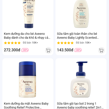
Kem dưỡng da cho bé Aveeno
Sữa tắm gội toàn thân cho bé
Baby dành cho da khô & nhạy cảm
Aveeno Baby Lightly Scented
227g
236ml
Đã bán
10K+
Đã bán
10K+
272.300đ
143.500đ
-30%
-30%
Kem dưỡng da mặt Aveeno Baby
Sữa tắm gội tạo bọt 2 trong 1
Soothing Relief Protective
Aveeno baby soothing relief 2in1