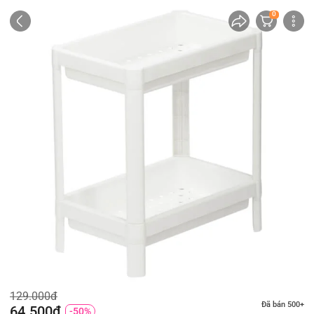
0
129.000đ
Đã bán 500+
64.500đ
-50%