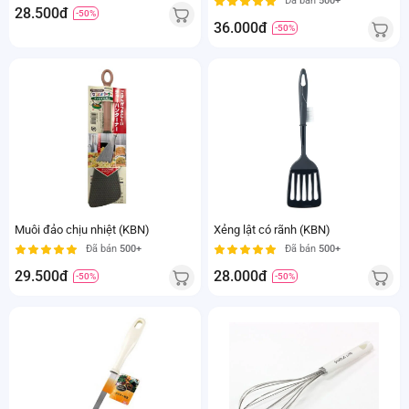
Đã bán
500+
28.500đ
-50%
36.000đ
-50%
Muôi đảo chịu nhiệt (KBN)
Xẻng lật có rãnh (KBN)
Đã bán
500+
Đã bán
500+
29.500đ
28.000đ
-50%
-50%