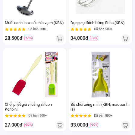
Muôi canh inox có chia vạch (KBN)
Dụng cụ đánh trứng Echo (KBN)
Đã bán
500+
Đã bán
500+
28.500đ
34.000đ
-50%
-50%
Chổi phết gia vị bằng silicon
Bộ chổi xẻng mini (KBN, màu xanh
Konbini
lá)
Đã bán
500+
Đã bán
500+
27.000đ
33.000đ
-50%
-50%