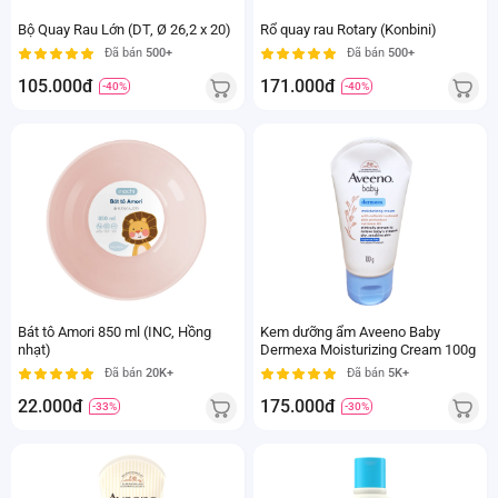
Bộ Quay Rau Lớn (DT, Ø 26,2 x 20)
Rổ quay rau Rotary (Konbini)
Đã bán
500+
Đã bán
500+
105.000đ
171.000đ
-40%
-40%
Bát tô Amori 850 ml (INC, Hồng
Kem dưỡng ẩm Aveeno Baby
nhạt)
Dermexa Moisturizing Cream 100g
Đã bán
20K+
Đã bán
5K+
22.000đ
175.000đ
-33%
-30%