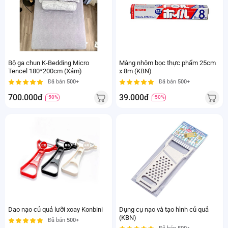
Bộ ga chun K-Bedding Micro
Màng nhôm bọc thực phẩm 25cm
Tencel 180*200cm (Xám)
x 8m (KBN)
Đã bán
500+
Đã bán
500+
700.000đ
39.000đ
-50%
-50%
Dao nạo củ quả lưỡi xoay Konbini
Dụng cụ nạo và tạo hình củ quả
(KBN)
Đã bán
500+