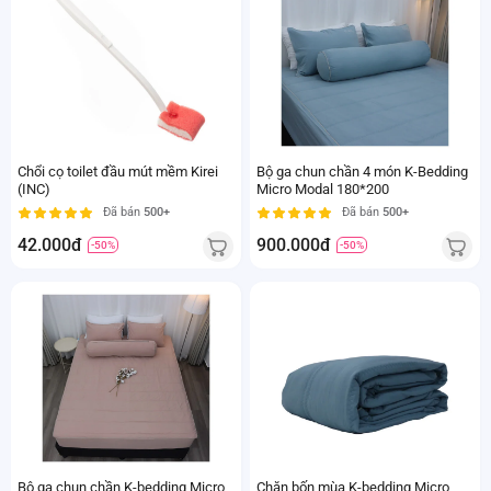
Chổi cọ toilet đầu mút mềm Kirei
Bộ ga chun chần 4 món K-Bedding
(INC)
Micro Modal 180*200
Đã bán
500+
Đã bán
500+
42.000đ
900.000đ
-50%
-50%
Bộ ga chun chần K-bedding Micro
Chăn bốn mùa K-bedding Micro