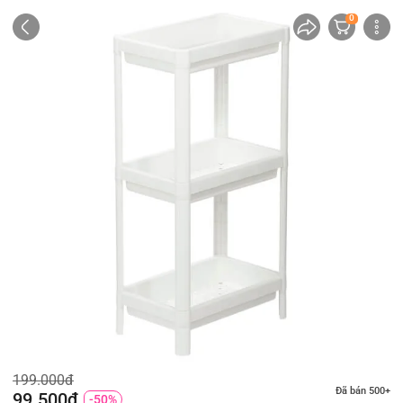
0
199.000đ
Đã bán 500+
99.500đ
-50%