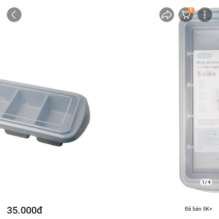
0
2/ 4
35.000đ
Đã bán 5K+