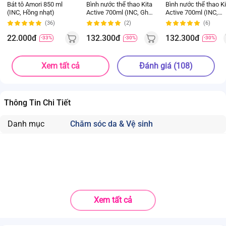
Bát tô Amori 850 ml
Bình nước thể thao Kita
Bình nước thể thao Ki
(INC, Hồng nhạt)
Active 700ml (INC, Ghi
Active 700ml (INC,
đậm)
Xanh chàm)
(36)
(2)
(6)
22.000đ
132.300đ
132.300đ
-33%
-30%
-30%
Xem tất cả
Đánh giá (108)
Thông Tin Chi Tiết
Danh mục
Chăm sóc da & Vệ sinh
Xem tất cả