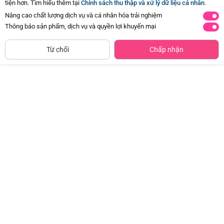
tiện hơn. Tìm hiểu thêm tại
Chính sách thu thập và xử lý dữ liệu cá nhân
.
Nâng cao chất lượng dịch vụ và cá nhân hóa trải nghiệm
Thông báo sản phẩm, dịch vụ và quyền lợi khuyến mại
Siêu thị
Thêm vào giỏ
Mua Ngay
còn hàng
Từ chối
Chấp nhận
Chổi cọ toilet đầu mút mềm Kirei
Bộ ga chun chần 4 món K-Bedding
(INC)
Micro Modal 180*200
Đã bán
500+
Đã bán
500+
42.000đ
900.000đ
-50%
-50%