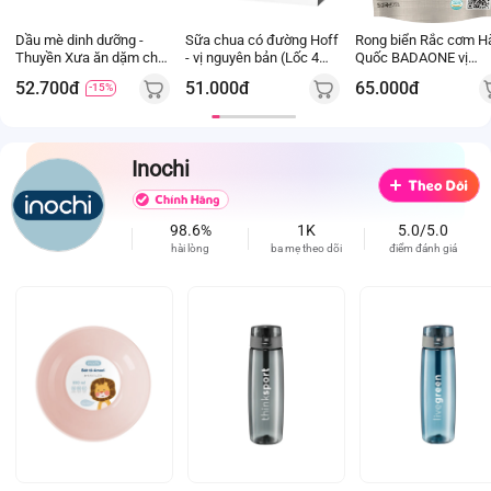
Dầu mè dinh dưỡng -
Sữa chua có đường Hoff
Rong biển Rắc cơm H
Thuyền Xưa ăn dặm cho
- vị nguyên bản (Lốc 4
Quốc BADAONE vị
con
hủ) (Giao mẫu ngẫu
Truyền thống
52.700đ
51.000đ
65.000đ
-15%
nhiên)
Inochi
98.6%
1K
5.0/5.0
hài lòng
ba mẹ theo dõi
điểm đánh giá