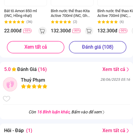
Bát tô Amori 850 ml
Bình nước thể thao Kita
Bình nước thể thao Ki
(INC, Hồng nhạt)
Active 700ml (INC, Ghi
Active 700ml (INC,
đậm)
Xanh chàm)
(36)
(2)
(6)
22.000đ
132.300đ
132.300đ
-33%
-30%
-30%
Xem tất cả
Đánh giá (108)
Xem tất cả
5.0
Đánh Giá
(16)
Thuỷ Phạm
28/06/2025 05:16
Còn
16 Bình luận khác
, Bấm vào để xem
Hỏi - Đáp
(1)
Xem tất cả