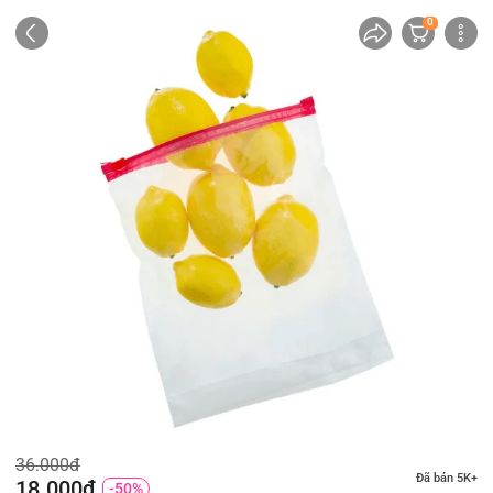
0
36.000đ
Đã bán 5K+
18.000đ
-50%