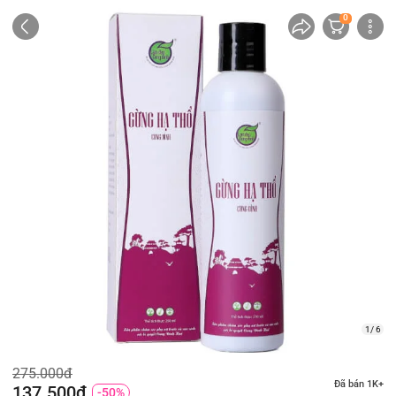
0
1/ 6
275.000đ
Đã bán 1K+
137.500đ
-50%