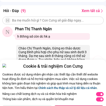
Hỏi - Đáp
(9)
Xem tất cả
Phan Thị Thanh Ngân
N
h 8thng sd còn dc hk ạ
Chào Chị Thanh Ngân, Gừng eo thảo dược
Cung Đình phù hợp cho phụ nữ sau sinh dưới 3
tháng. Dạ mẹ sau sinh 8 tháng cũng có thể sử
dụng được ạ. Tuy nhiên, hiệu quả không bằng
sau sinh dưới 3 tháng ạ. Con Cưng xin cảm ơn.
Cookie & trải nghiệm Con Cưng
20/12/2020 08:54
0
Cookies được sử dụng nhằm ghi nhận các thiết lập cần thiết để website
hoạt động ổn định và hỗ trợ trải nghiệm mua sắm. Việc sử dụng cookies
không làm gián đoạn trải nghiệm và giúp quá trình mua hàng diễn ra thuận
Còn
9 Hỏi - Đáp khác
, Bấm vào để xem
tiện hơn. Tìm hiểu thêm tại
Chính sách thu thập và xử lý dữ liệu cá nhân
.
Nâng cao chất lượng dịch vụ và cá nhân hóa trải nghiệm
Thông báo sản phẩm, dịch vụ và quyền lợi khuyến mại