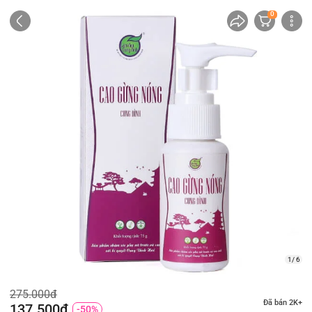
0
1/ 6
275.000đ
Đã bán 2K+
137.500đ
-50%