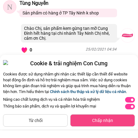
Tùng Nguyễn
N
Sản phẩm có hàng ở TP Tây Ninh k shop
Chào Chị, sản phẩm kem gừng tan mỡ Cung
Đình hết hàng tại chi nhánh Tây Ninh Chị nhé,
cảm ơn Chị.
25/02/2021 04:34
0
Cookie & trải nghiệm Con Cưng
Còn
22 Hỏi - Đáp khác
, Bấm vào để xem
Cookies được sử dụng nhằm ghi nhận các thiết lập cần thiết để website
hoạt động ổn định và hỗ trợ trải nghiệm mua sắm. Việc sử dụng cookies
không làm gián đoạn trải nghiệm và giúp quá trình mua hàng diễn ra thuận
tiện hơn. Tìm hiểu thêm tại
Chính sách thu thập và xử lý dữ liệu cá nhân
.
Nâng cao chất lượng dịch vụ và cá nhân hóa trải nghiệm
Thông báo sản phẩm, dịch vụ và quyền lợi khuyến mại
CHỈ BÁN TẠI CỬA HÀNG
Tìm Sản Phẩm Tương Tự
Từ chối
Chấp nhận
Dầu giảm rạn da và làm mờ sẹo
Dầu giảm rạn da và làm mờ sẹo