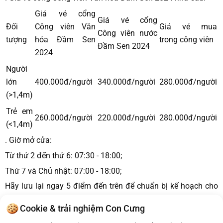
Giá vé cổng
Giá vé cổng
Đối
Công viên Văn
Giá vé mua
Công viên nước
tượng
hóa Đầm Sen
trong công viên
Đầm Sen 2024
2024
Người
lớn
400.000đ/người
340.000đ/người
280.000đ/người
(>1,4m)
Trẻ em
260.000đ/người
220.000đ/người
280.000đ/người
(<1,4m)
. Giờ mở cửa:
Từ thứ 2 đến thứ 6: 07:30 - 18:00;
Thứ 7 và Chủ nhật: 07:00 - 18:00;
Hãy lưu lại ngay 5 điểm đến trên để chuẩn bị kế hoạch cho
chuyến khai xuân Sài Gòn cùng bé yêu thật vui và đáng nhớ,
Cookie & trải nghiệm Con Cưng
ba mẹ nhé!
Để đọc thêm nhiều bài viết thông tin bổ ích khác