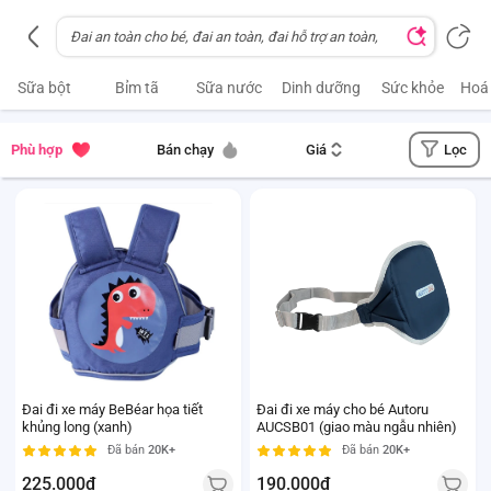
Sữa bột
Bỉm tã
Sữa nước
Dinh dưỡng
Sức khỏe
Hoá
Lọc
Phù hợp
Bán chạy
Giá
Đai đi xe máy BeBéar họa tiết
Đai đi xe máy cho bé Autoru
khủng long (xanh)
AUCSB01 (giao màu ngẫu nhiên)
Đã bán
20K+
Đã bán
20K+
225.000đ
190.000đ