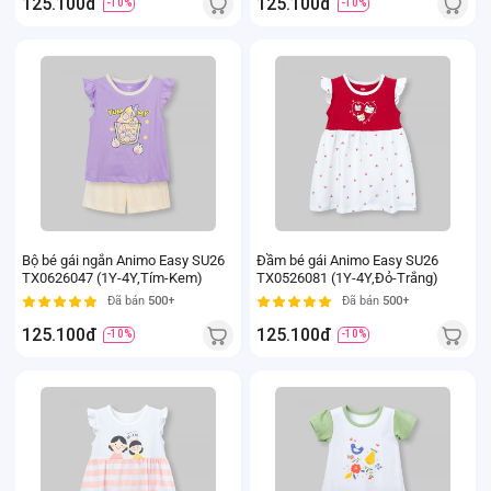
125.100đ
125.100đ
-10%
-10%
Bộ bé gái ngắn Animo Easy SU26
Đầm bé gái Animo Easy SU26
TX0626047 (1Y-4Y,Tím-Kem)
TX0526081 (1Y-4Y,Đỏ-Trắng)
Đã bán
500+
Đã bán
500+
125.100đ
125.100đ
-10%
-10%