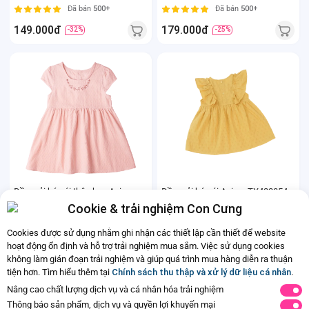
Đã bán
500+
Đã bán
500+
149.000đ
179.000đ
-32%
-25%
Đầm vải bé gái thêu hoa Animo
Đầm vải bé gái Animo TX422054
TX1122075 (6M-6Y,Hồng)
(6M-3Y)
Cookie & trải nghiệm Con Cưng
Đã bán
2K+
Đã bán
2K+
Cookies được sử dụng nhằm ghi nhận các thiết lập cần thiết để website
149.000đ
149.000đ
-25%
-25%
hoạt động ổn định và hỗ trợ trải nghiệm mua sắm. Việc sử dụng cookies
không làm gián đoạn trải nghiệm và giúp quá trình mua hàng diễn ra thuận
tiện hơn. Tìm hiểu thêm tại
Chính sách thu thập và xử lý dữ liệu cá nhân
.
Ba mẹ đã xem hết nội dung rồi.
Nâng cao chất lượng dịch vụ và cá nhân hóa trải nghiệm
Thông báo sản phẩm, dịch vụ và quyền lợi khuyến mại