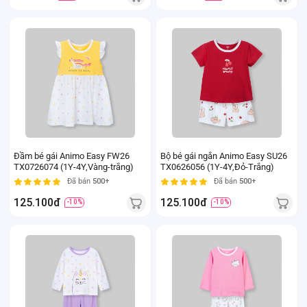
Đầm bé gái Animo Easy FW26
Bộ bé gái ngắn Animo Easy SU26
TX0726074 (1Y-4Y,Vàng-trắng)
TX0626056 (1Y-4Y,Đỏ-Trắng)
Đã bán
500+
Đã bán
500+
125.100đ
125.100đ
-10%
-10%