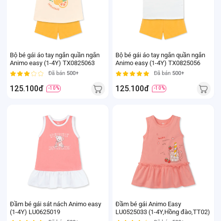
Bộ bé gái áo tay ngắn quần ngắn
Bộ bé gái áo tay ngắn quần ngắn
Animo easy (1-4Y) TX0825063
Animo easy (1-4Y) TX0825056
Đã bán
500+
Đã bán
500+
125.100đ
125.100đ
-10%
-10%
Đầm bé gái sát nách Animo easy
Đầm bé gái Animo Easy
(1-4Y) LU0625019
LU0525033 (1-4Y,Hồng đào,TT02)