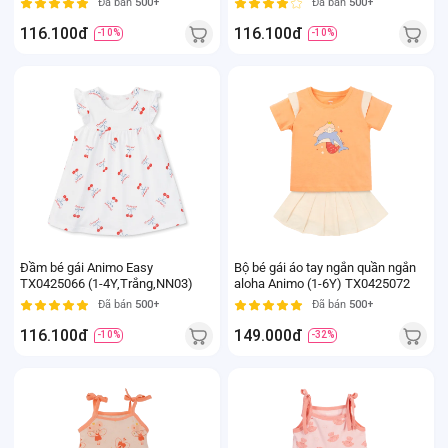
Đã bán
500+
Đã bán
500+
116.100đ
116.100đ
-10%
-10%
Đầm bé gái Animo Easy
Bộ bé gái áo tay ngắn quần ngắn
TX0425066 (1-4Y,Trắng,NN03)
aloha Animo (1-6Y) TX0425072
Đã bán
500+
Đã bán
500+
116.100đ
149.000đ
-10%
-32%