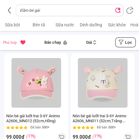
Sữa bột
Bỉm tã
Sữa nước
Dinh dưỡng
Sức khỏe
Hoá
Lọc
Phù hợp
Bán chạy
Giá
Nón bé gái lưỡi trai 3-6Y Animo
Nón bé gái lưỡi trai 3-6Y Animo
A2606_MN012 (52cm,Hồng)
A2606_MN011 (52cm,Trắng-
Hồng)
Đã bán
500+
Đã bán
500+
99.000đ
99.000đ
-17%
-17%