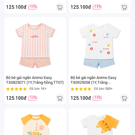
125.100đ
125.100đ
-10%
-10%
Bộ bé gái ngắn Animo Easy
Bộ bé gái ngắn Animo Easy
TX0825071 (1Y,Trắng-hồng,TT07)
TX0925058 (1Y,Trắng-
dương,TT07)
Đã bán
1K+
Đã bán
500+
125.100đ
125.100đ
-10%
-10%