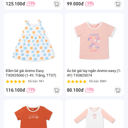
125.100đ
99.000đ
-10%
-34%
Đầm bé gái Animo Easy
Áo bé gái tay ngắn Animo easy (1-
TX0925060 (1-4Y, Trắng, TT07)
4Y) TX0825074
Đã bán
1K+
Đã bán
500+
116.100đ
80.100đ
-10%
-10%