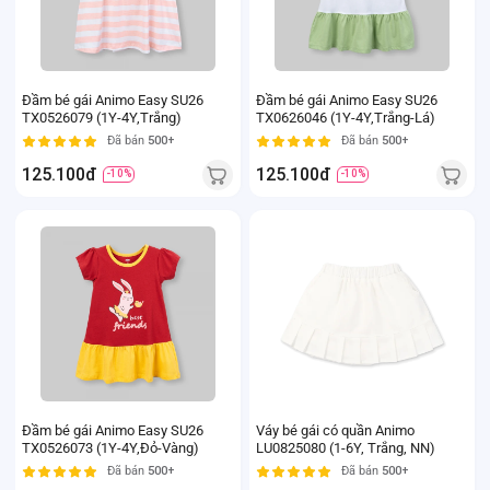
Đầm bé gái Animo Easy SU26
Đầm bé gái Animo Easy SU26
TX0526079 (1Y-4Y,Trắng)
TX0626046 (1Y-4Y,Trắng-Lá)
Đã bán
500+
Đã bán
500+
125.100đ
125.100đ
-10%
-10%
Đầm bé gái Animo Easy SU26
Váy bé gái có quần Animo
TX0526073 (1Y-4Y,Đỏ-Vàng)
LU0825080 (1-6Y, Trắng, NN)
Đã bán
500+
Đã bán
500+