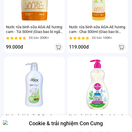
Nước rửa bình sữa AGA-AE hương
Nước rửa bình sữa AGA-AE hương
cam - Túi 500ml (Giao bao bì ngẫu
cam - Chai 500ml (Giao bao bì
nhiên)
ngẫu nhiên)
Đã bán
200K+
Đã bán
100K+
99.000đ
119.000đ
Nước rửa bình sữa Dr.Spock
Nước rửa bình sữa Dapple (new)
Organics 450ml (mới)
Cookie & trải nghiệm Con Cưng
Đã bán
10K+
Đã bán
50K+
230.000đ