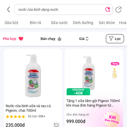
Sữa bột
Bỉm tã
Sữa nước
Dinh dưỡng
Sức khỏe
Hoá
Lọc
Phù hợp
Bán chạy
Giá
Tặng 1 sữa tắm gội Pigeon 700ml
khi mua đơn hàng Pigeon từ
Nước rửa bình sữa và rau củ
999.000Đ
Pigeon, chai 700ml
Cho đơn hàng từ:
Đã bán
50K+
999.000đ
235.000đ