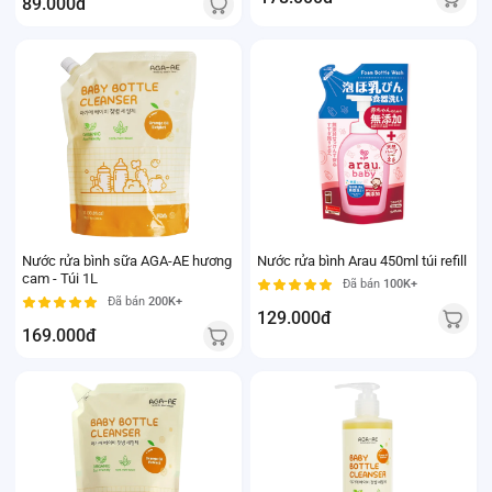
89.000đ
Nước rửa bình sữa AGA-AE hương
Nước rửa bình Arau 450ml túi refill
cam - Túi 1L
Đã bán
100K+
Đã bán
200K+
129.000đ
169.000đ