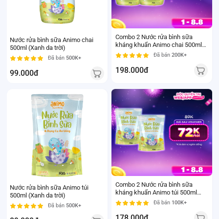
Combo 2 Nước rửa bình sữa
Nước rửa bình sữa Animo chai
kháng khuẩn Animo chai 500ml
500ml (Xanh da trời)
(Xanh da trời) - Pink plus
Đã bán
200K+
Đã bán
500K+
198.000đ
99.000đ
Combo 2 Nước rửa bình sữa
Nước rửa bình sữa Animo túi
kháng khuẩn Animo túi 500ml
500ml (Xanh da trời)
(Xanh da trời) - Pink plus
Đã bán
100K+
Đã bán
500K+
178.000đ