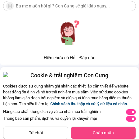
Hiện chưa có Hỏi - Đáp nào
Cookie & trải nghiệm Con Cưng
Cookies được sử dụng nhằm ghi nhận các thiết lập cần thiết để website
hoạt động ổn định và hỗ trợ trải nghiệm mua sắm. Việc sử dụng cookies
không làm gián đoạn trải nghiệm và giúp quá trình mua hàng diễn ra thuận
tiện hơn. Tìm hiểu thêm tại
Chính sách thu thập và xử lý dữ liệu cá nhân
.
Nâng cao chất lượng dịch vụ và cá nhân hóa trải nghiệm
Hiện chưa có sản phẩm phù hợp
Thông báo sản phẩm, dịch vụ và quyền lợi khuyến mại
với tiêu chí của ba mẹ đã chọn.
CHỈ BÁN TẠI CỬA HÀNG
Tìm Sản Phẩm Tương Tự
Từ chối
Chấp nhận