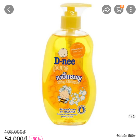
0
1/ 2
108.000đ
Đã bán 500+
54.000đ
-50%