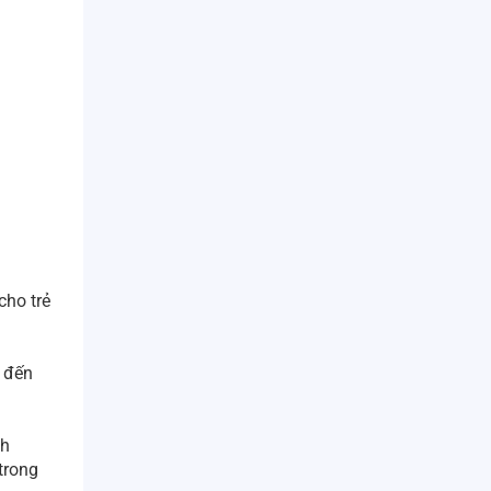
cho trẻ
o đến
nh
trong