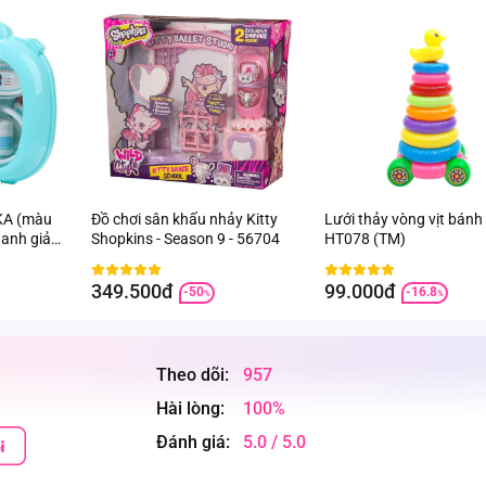
UKA (màu
Đồ chơi sân khấu nhảy Kitty
Lưới thảy vòng vịt bánh
hanh giả
Shopkins - Season 9 - 56704
HT078 (TM)
349.500đ
99.000đ
-50
-16.8
%
%
Theo dõi:
957
Hài lòng:
100%
Đánh giá:
5.0 / 5.0