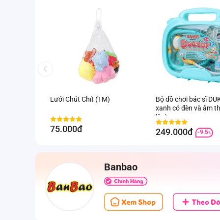
Lưới Chút Chít (TM)
Bộ đồ chơi bác sĩ D
xanh có đèn và âm t
lập)
75.000đ
249.000đ
-9.5
%
Banbao