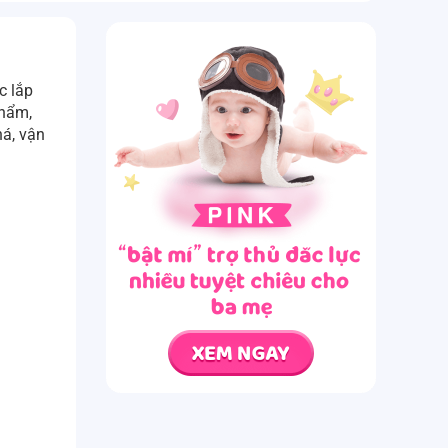
c lắp
phẩm,
há, vận