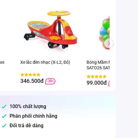
 xe
Xe lắc đèn nhạc (X-L2, Đỏ)
Bóng Mầm Non Ø8-50 CT
SATO26 SATO
346.500đ
-30
99.000đ
%
-20.8
%
100% chất lượng
Phân phối chính hãng
Đổi trả dễ dàng