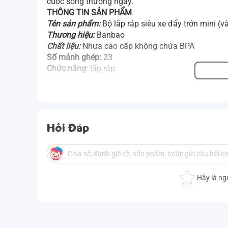
cuộc sống thường ngày.
THÔNG TIN SẢN PHẨM
Tên sản phẩm:
Bộ lắp ráp siêu xe đẩy trớn mini (
Thương hiệu:
Banbao
Chất liệu:
Nhựa cao cấp không chứa BPA
Số mảnh ghép:
23
Chức năng:
lắp ráp.
Hỏi Đáp
Hãy là ng