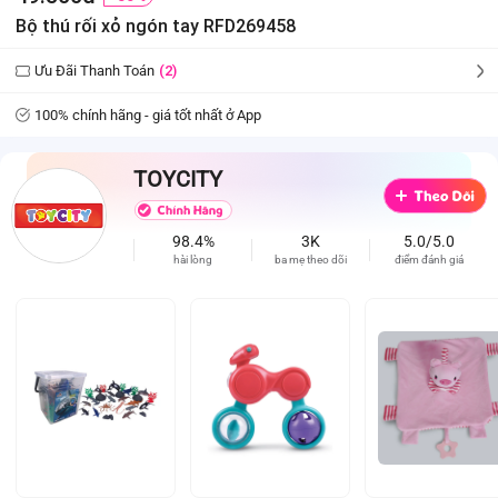
Bộ thú rối xỏ ngón tay RFD269458
Ưu Đãi Thanh Toán
(2)
100% chính hãng - giá tốt nhất ở App
TOYCITY
98.4%
3K
5.0/5.0
hài lòng
ba mẹ theo dõi
điểm đánh giá