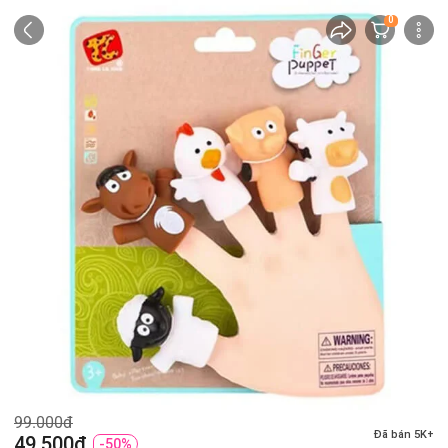
0
99.000đ
Đã bán 5K+
49.500đ
-50%