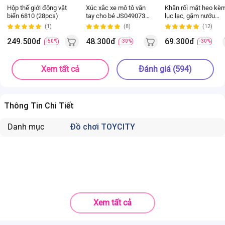
Hộp thế giới động vật
Xúc xắc xe mô tô văn
Khăn rối mặt heo kè
biển 6810 (28pcs)
tay cho bé JS049073
lục lạc, gặm nướu
(Đỏ)
(Hồng)
(1)
(8)
(12)
249.500đ
48.300đ
69.300đ
-50%
-30%
-30%
Xem tất cả
Đánh giá (594)
Thông Tin Chi Tiết
Danh mục
Đồ chơi TOYCITY
Xem tất cả