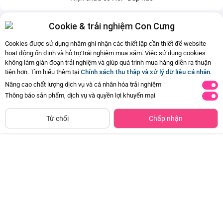
Cookie & trải nghiệm Con Cưng
Cookies được sử dụng nhằm ghi nhận các thiết lập cần thiết để website
hoạt động ổn định và hỗ trợ trải nghiệm mua sắm. Việc sử dụng cookies
không làm gián đoạn trải nghiệm và giúp quá trình mua hàng diễn ra thuận
tiện hơn. Tìm hiểu thêm tại
Chính sách thu thập và xử lý dữ liệu cá nhân
.
Nâng cao chất lượng dịch vụ và cá nhân hóa trải nghiệm
Thông báo sản phẩm, dịch vụ và quyền lợi khuyến mại
CHỈ BÁN TẠI CỬA HÀNG
Thảm đệm nằm chơi hình gấu vui
Thảm nằm chơi cao cấp kèm lều
Tìm Sản Phẩm Tương Tự
Từ chối
Chấp nhận
vẻ EPT727880
và bộ 20 bóng cho bé EPT631505
Đã bán
500+
Đã bán
500+
172.500đ
575.000đ
-50%
-50%