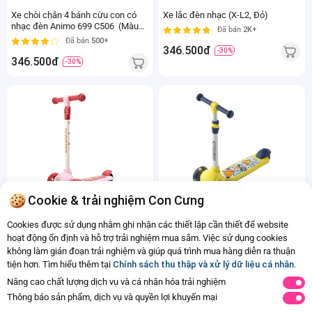
Xe chòi chân 4 bánh cừu con có
Xe lắc đèn nhạc (X-L2, Đỏ)
nhạc đèn Animo 699 C506 (Màu
Đã bán
2K+
be)
Đã bán
500+
346.500đ
-30%
346.500đ
-30%
Cookie & trải nghiệm Con Cưng
Xe scooter 3 bánh có đèn Animo
Xe scooter 3 bánh có đèn Animo
Cookies được sử dụng nhằm ghi nhận các thiết lập cần thiết để website
806 C508 (Hồng)
806T C508 (Vàng)
hoạt động ổn định và hỗ trợ trải nghiệm mua sắm. Việc sử dụng cookies
Đã bán
500+
Đã bán
500+
không làm gián đoạn trải nghiệm và giúp quá trình mua hàng diễn ra thuận
451.500đ
451.500đ
-30%
-30%
tiện hơn. Tìm hiểu thêm tại
Chính sách thu thập và xử lý dữ liệu cá nhân
.
Nâng cao chất lượng dịch vụ và cá nhân hóa trải nghiệm
Thông báo sản phẩm, dịch vụ và quyền lợi khuyến mại