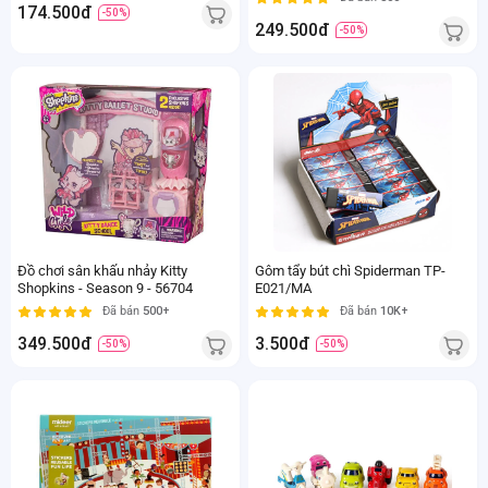
174.500đ
-50%
249.500đ
-50%
Đồ chơi sân khấu nhảy Kitty
Gôm tẩy bút chì Spiderman TP-
Shopkins - Season 9 - 56704
E021/MA
Đã bán
500+
Đã bán
10K+
349.500đ
3.500đ
-50%
-50%