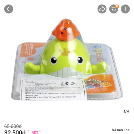
0
2/ 4
65.000đ
Đã bán 1K+
32.500đ
-50%