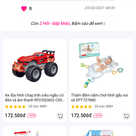
24/02/2021 08:30
0
Còn
2 Hỏi - Đáp khác
, Bấm vào để xem
Xe địa hình chạy trớn siêu ngầu có
Thảm đệm nằm chơi hình gấu vui
đèn và âm thanh RFD532602 C504
vẻ EPT727880
(Đỏ)
Đã bán
500+
Đã bán
500+
172.500đ
172.500đ
-50%
-50%