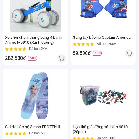
Xe chòi chân, thăng bằng 4 bánh
Găng tay bảo hộ Captain America
Animo M5910 (Xanh dương)
Đã bán
500+
Đã bán
2K+
59.500đ
-50%
282.500đ
-50%
Set đồ bảo hộ 3 món FROZEN II
Hộp thế giới động vật biển 6810
(28pcs)
Đã bán
500+
Đã bán
500+