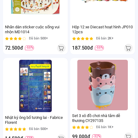
Nhãn dán sticker cuộc sống vui
Hộp 12 xe Diecast hoạt hình JP010
nhộn MD1014
12pcs
Đã bán
500+
Đã bán
2K+
72.500đ
187.500đ
-50%
-50%
Set 3 xô đồ chơi nhà tắm dễ
Nhật ký ông bố tương lai - Fabrice
thương CY297135
Florent
Đã bán
1K+
Đã bán
500+
99.000đ
-32%