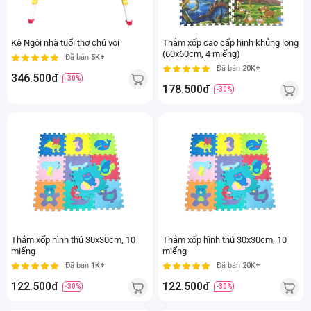
Kệ Ngôi nhà tuổi thơ chú voi
Thảm xốp cao cấp hình khủng long
(60x60cm, 4 miếng)
Đã bán
5K+
Đã bán
20K+
346.500đ
-30%
178.500đ
-30%
Thảm xốp hình thú 30x30cm, 10
Thảm xốp hình thú 30x30cm, 10
miếng
miếng
Đã bán
1K+
Đã bán
20K+
122.500đ
122.500đ
-30%
-30%