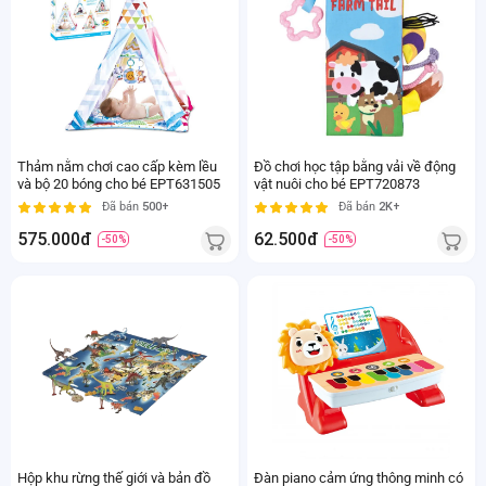
Thảm nằm chơi cao cấp kèm lều
Đồ chơi học tập bằng vải về động
và bộ 20 bóng cho bé EPT631505
vật nuôi cho bé EPT720873
Đã bán
500+
Đã bán
2K+
575.000đ
62.500đ
-50%
-50%
Hộp khu rừng thế giới và bản đồ
Đàn piano cảm ứng thông minh có