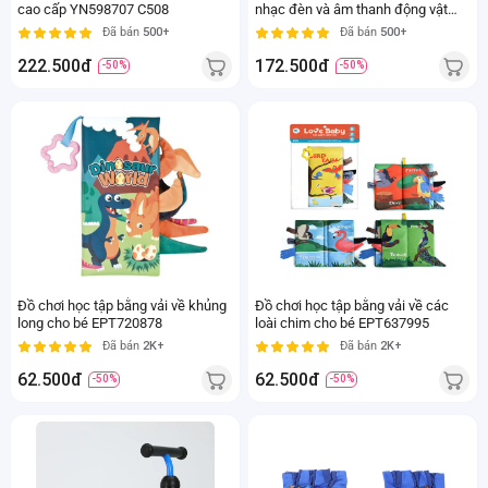
cao cấp YN598707 C508
nhạc đèn và âm thanh động vật
LH16880530 C404 (Xanh dương)
Đã bán
500+
Đã bán
500+
222.500đ
172.500đ
-50%
-50%
Đồ chơi học tập bằng vải về khủng
Đồ chơi học tập bằng vải về các
long cho bé EPT720878
loài chim cho bé EPT637995
Đã bán
2K+
Đã bán
2K+
62.500đ
62.500đ
-50%
-50%