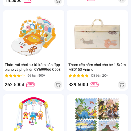
14.500đ
-50%
Thảm vải chơi sư tử kèm bàn đạp
Thảm xếp nằm chơi cho bé 1,5x2m
piano và phụ kiện CY699966 C508
M80150 Animo
Đã bán
500+
Đã bán
2K+
262.500đ
339.500đ
-30%
-30%