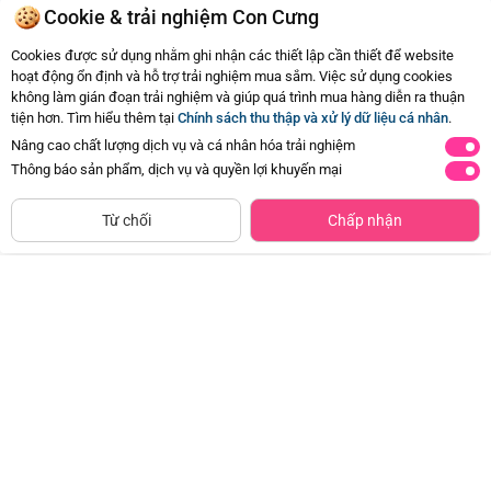
Cookie & trải nghiệm Con Cưng
Cookies được sử dụng nhằm ghi nhận các thiết lập cần thiết để website
hoạt động ổn định và hỗ trợ trải nghiệm mua sắm. Việc sử dụng cookies
không làm gián đoạn trải nghiệm và giúp quá trình mua hàng diễn ra thuận
tiện hơn. Tìm hiểu thêm tại
Chính sách thu thập và xử lý dữ liệu cá nhân
.
Nâng cao chất lượng dịch vụ và cá nhân hóa trải nghiệm
Thông báo sản phẩm, dịch vụ và quyền lợi khuyến mại
CHỈ BÁN TẠI CỬA HÀNG
Thảm đệm nằm chơi hình gấu vui
Thảm nằm chơi cao cấp kèm lều
Tìm Sản Phẩm Tương Tự
Từ chối
Chấp nhận
vẻ EPT727880
và bộ 20 bóng cho bé EPT631505
Đã bán
500+
Đã bán
500+
172.500đ
575.000đ
-50%
-50%