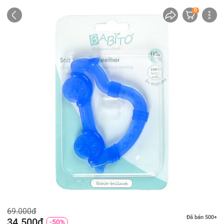
0
69.000đ
Đã bán 500+
34.500đ
-50%