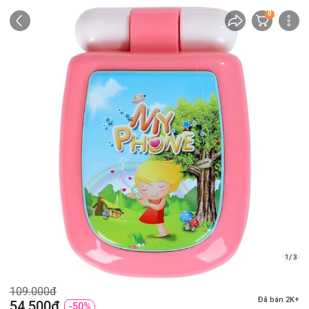
0
1/ 3
109.000đ
Đã bán 2K+
54.500đ
-50%