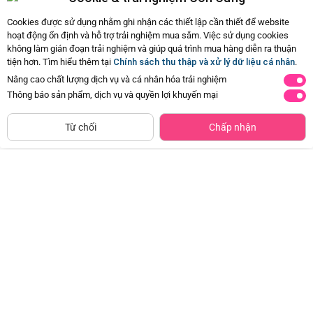
Hiện chưa có Hỏi - Đáp nào
Cookies được sử dụng nhằm ghi nhận các thiết lập cần thiết để website
hoạt động ổn định và hỗ trợ trải nghiệm mua sắm. Việc sử dụng cookies
không làm gián đoạn trải nghiệm và giúp quá trình mua hàng diễn ra thuận
tiện hơn. Tìm hiểu thêm tại
Chính sách thu thập và xử lý dữ liệu cá nhân
.
Nâng cao chất lượng dịch vụ và cá nhân hóa trải nghiệm
Thông báo sản phẩm, dịch vụ và quyền lợi khuyến mại
CHỈ BÁN TẠI CỬA HÀNG
Tìm Sản Phẩm Tương Tự
Từ chối
Chấp nhận
Thảm nằm chơi cao cấp kèm lều
Hộp khu rừng thế giới và bản đồ
và bộ 20 bóng cho bé EPT631505
cao cấp YN598707 C508
Đã bán
500+
Đã bán
500+
575.000đ
222.500đ
-50%
-50%