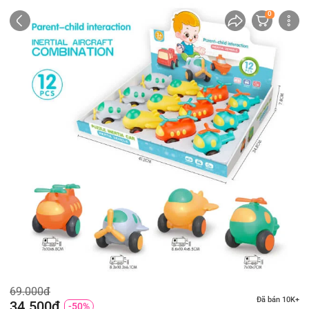
0
69.000đ
Đã bán 10K+
34.500đ
-50%