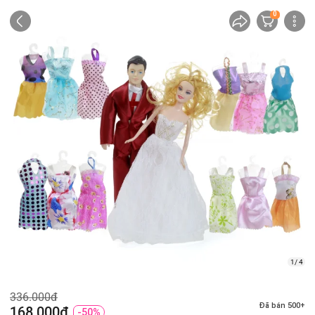
0
1/ 4
336.000đ
Đã bán 500+
168.000đ
-50%