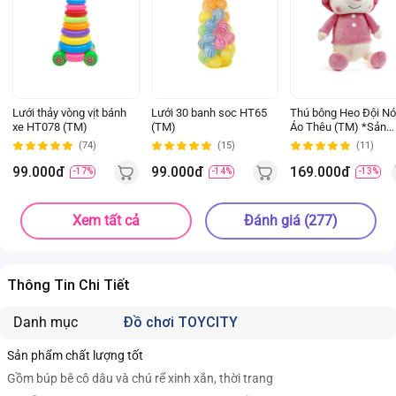
Lưới thảy vòng vịt bánh
Lưới 30 banh soc HT65
Thú bông Heo Đội N
xe HT078 (TM)
(TM)
Áo Thêu (TM) *Sản
phẩm giao màu ngẫu
(74)
(15)
(11)
nhiên*
99.000đ
99.000đ
169.000đ
-17%
-14%
-13%
Xem tất cả
Đánh giá (277)
Thông Tin Chi Tiết
Danh mục
Đồ chơi TOYCITY
Sản phẩm chất lượng tốt
Gồm búp bê cô dâu và chú rể xinh xắn, thời trang