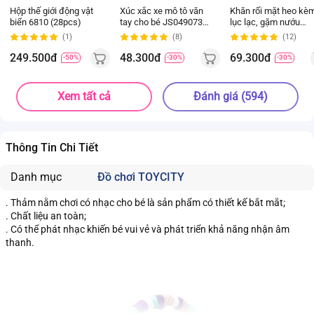
Hộp thế giới động vật
Xúc xắc xe mô tô văn
Khăn rối mặt heo kè
biển 6810 (28pcs)
tay cho bé JS049073
lục lạc, gặm nướu
(Đỏ)
(Hồng)
(1)
(8)
(12)
249.500đ
48.300đ
69.300đ
-50%
-30%
-30%
Xem tất cả
Đánh giá (594)
Thông Tin Chi Tiết
Danh mục
Đồ chơi TOYCITY
.
Thảm nằm chơi có nhạc cho bé là sản phẩm có thiết kế bắt mắt;
. Chất liệu an toàn;
. Có thể phát nhạc khiến bé vui vẻ và phát triển khả năng nhận âm
thanh.