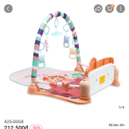
0
1/ 4
425.000đ
Đã bán 2K+
212.500đ
-50%