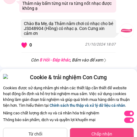
Thảm này bấm từng nút ra từng nốt nhạc được
không ạ
Chào Ba Mẹ, dạ Thảm nằm chơi có nhạc cho bé
JS048904 (Hồng) có nhạc ạ. Con Cưng xin
cảm ơn
21/10/2024 18:07
0
Còn
8 Hỏi - Đáp khác
, Bấm vào để xem
Cookie & trải nghiệm Con Cưng
Cookies được sử dụng nhằm ghi nhận các thiết lập cần thiết để website
hoạt động ổn định và hỗ trợ trải nghiệm mua sắm. Việc sử dụng cookies
không làm gián đoạn trải nghiệm và giúp quá trình mua hàng diễn ra thuận
tiện hơn. Tìm hiểu thêm tại
Chính sách thu thập và xử lý dữ liệu cá nhân
.
Nâng cao chất lượng dịch vụ và cá nhân hóa trải nghiệm
Thông báo sản phẩm, dịch vụ và quyền lợi khuyến mại
CHỈ BÁN TẠI CỬA HÀNG
Thảm đệm nằm chơi hình gấu vui
Thảm nằm chơi cao cấp kèm lều
Tìm Sản Phẩm Tương Tự
Từ chối
Chấp nhận