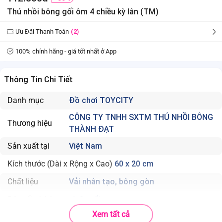
Thú nhồi bông gối ôm 4 chiều kỳ lân (TM)
Ưu Đãi Thanh Toán
(2)
100% chính hãng - giá tốt nhất ở App
Thông Tin Chi Tiết
Danh mục
Đồ chơi TOYCITY
CÔNG TY TNHH SXTM THÚ NHỒI BÔNG
Thương hiệu
THÀNH ĐẠT
Sản xuất tại
Việt Nam
Kích thước (Dài x Rộng x Cao)
60 x 20 cm
Chất liệu
Vải nhân tạo, bông gòn
Độ tuổi phù hợp
từ 3 tuổi
Xem tất cả