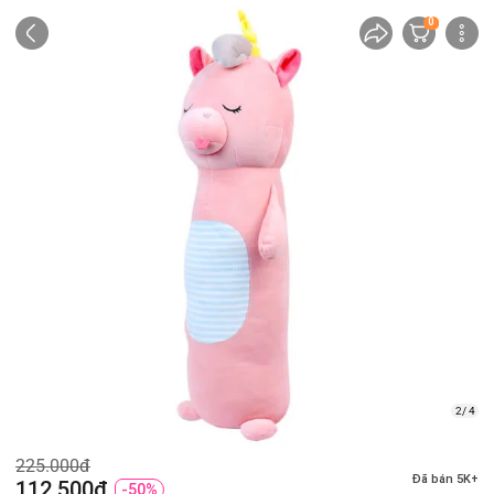
0
2/ 4
225.000đ
Đã bán 5K+
112.500đ
-50%