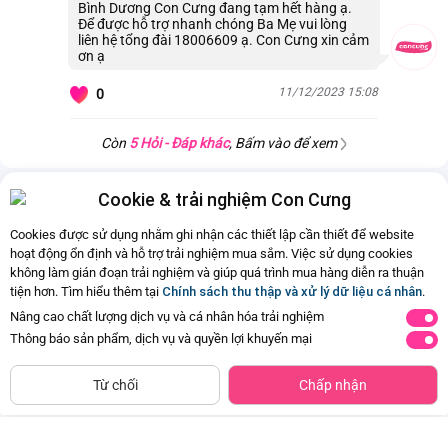
Bình Dương Con Cưng đang tạm hết hàng ạ.
Để được hỗ trợ nhanh chóng Ba Mẹ vui lòng
liên hệ tổng đài 18006609 ạ. Con Cưng xin cảm
ơn ạ
11/12/2023 15:08
0
Còn
5 Hỏi - Đáp khác
, Bấm vào để xem
Cookie & trải nghiệm Con Cưng
Cookies được sử dụng nhằm ghi nhận các thiết lập cần thiết để website
hoạt động ổn định và hỗ trợ trải nghiệm mua sắm. Việc sử dụng cookies
không làm gián đoạn trải nghiệm và giúp quá trình mua hàng diễn ra thuận
tiện hơn. Tìm hiểu thêm tại
Chính sách thu thập và xử lý dữ liệu cá nhân
.
Nâng cao chất lượng dịch vụ và cá nhân hóa trải nghiệm
Thông báo sản phẩm, dịch vụ và quyền lợi khuyến mại
CHỈ BÁN TẠI CỬA HÀNG
Thảm đệm nằm chơi hình gấu vui
Thảm nằm chơi cao cấp kèm lều
Tìm Sản Phẩm Tương Tự
Từ chối
Chấp nhận
vẻ EPT727880
và bộ 20 bóng cho bé EPT631505
Đã bán
500+
Đã bán
500+
172.500đ
575.000đ
-50%
-50%