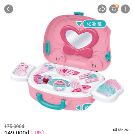
0
175.000đ
Đã bán 2K+
149.000đ
-15%