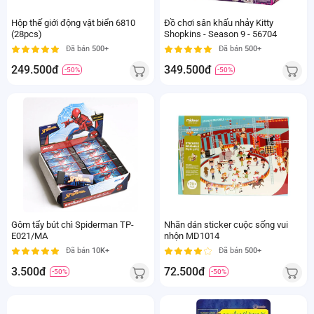
Hộp thế giới động vật biển 6810
Đồ chơi sân khấu nhảy Kitty
(28pcs)
Shopkins - Season 9 - 56704
Đã bán
500+
Đã bán
500+
249.500đ
349.500đ
-50%
-50%
Gôm tẩy bút chì Spiderman TP-
Nhãn dán sticker cuộc sống vui
E021/MA
nhộn MD1014
Đã bán
10K+
Đã bán
500+
3.500đ
72.500đ
-50%
-50%