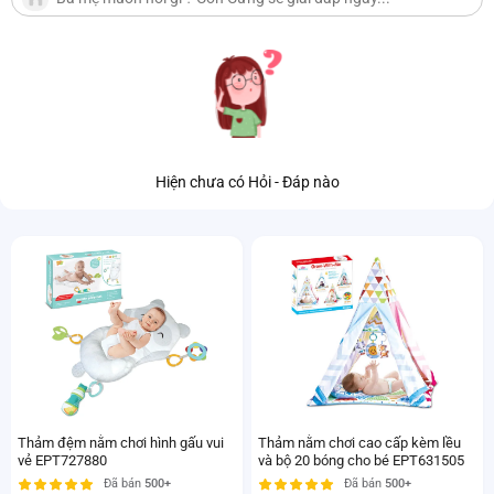
.
Hệ thống điều khiển từ xa hoạt động ổn định với 4 chế độ giúp xe dễ
dàng chinh phục mọi địa hình;
.
Thiết kế bánh xe cứng cáp có thể di chuyển tiến, lùi, rẽ và tăng giảm
tốc linh hoạt.
Hiện chưa có Hỏi - Đáp nào
Thảm đệm nằm chơi hình gấu vui
Thảm nằm chơi cao cấp kèm lều
vẻ EPT727880
và bộ 20 bóng cho bé EPT631505
Đã bán
500+
Đã bán
500+