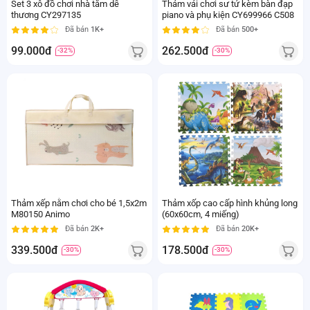
Set 3 xô đồ chơi nhà tắm dễ
Thảm vải chơi sư tử kèm bàn đạp
thương CY297135
piano và phụ kiện CY699966 C508
Đã bán
1K+
Đã bán
500+
99.000đ
262.500đ
-32%
-30%
Thảm xếp nằm chơi cho bé 1,5x2m
Thảm xốp cao cấp hình khủng long
M80150 Animo
(60x60cm, 4 miếng)
Đã bán
2K+
Đã bán
20K+
339.500đ
178.500đ
-30%
-30%