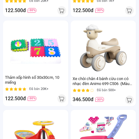
Đã bán
20K+
Đã bán
1K+
122.500đ
122.500đ
-30%
-30%
Thảm xốp hình số 30x30cm, 10
Xe chòi chân 4 bánh cừu con có
miếng
nhạc đèn Animo 699 C506 (Màu
be)
Đã bán
20K+
Đã bán
500+
122.500đ
-30%
346.500đ
-30%