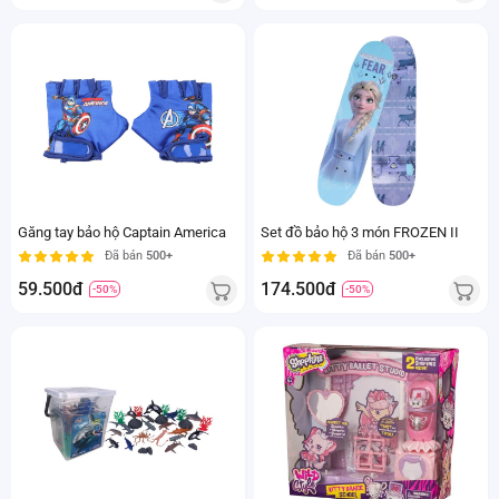
Găng tay bảo hộ Captain America
Set đồ bảo hộ 3 món FROZEN II
Đã bán
500+
Đã bán
500+
59.500đ
174.500đ
-50%
-50%