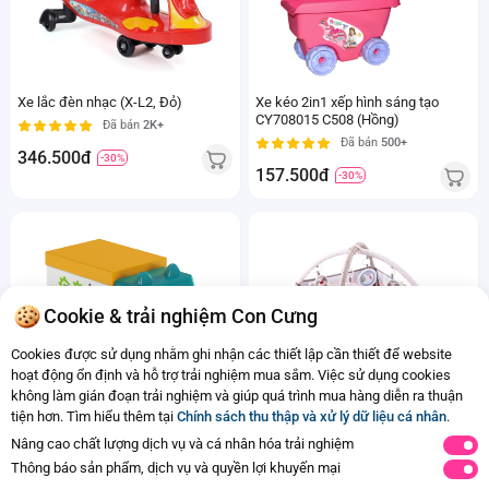
Xe lắc đèn nhạc (X-L2, Đỏ)
Xe kéo 2in1 xếp hình sáng tạo
CY708015 C508 (Hồng)
Đã bán
2K+
Đã bán
500+
346.500đ
-30%
157.500đ
-30%
Cookie & trải nghiệm Con Cưng
Cookies được sử dụng nhằm ghi nhận các thiết lập cần thiết để website
hoạt động ổn định và hỗ trợ trải nghiệm mua sắm. Việc sử dụng cookies
không làm gián đoạn trải nghiệm và giúp quá trình mua hàng diễn ra thuận
Đồ chơi khối xếp hình xe có âm
Thảm vải nằm chơi có nhạc kèm
tiện hơn. Tìm hiểu thêm tại
Chính sách thu thập và xử lý dữ liệu cá nhân
.
thanh sinh động CY586594 C402
bóng cho bé CY593232 C402
Nâng cao chất lượng dịch vụ và cá nhân hóa trải nghiệm
Đã bán
1K+
Đã bán
500+
Thông báo sản phẩm, dịch vụ và quyền lợi khuyến mại