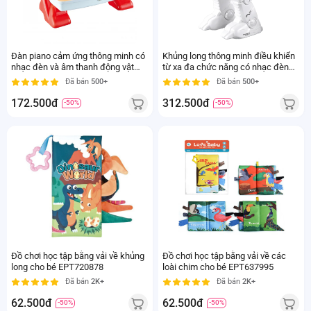
Đàn piano cảm ứng thông minh có
Khủng long thông minh điều khiển
nhạc đèn và âm thanh động vật
từ xa đa chức năng có nhạc đèn
LH16880530 C404 (Xanh dương)
YN281777
Đã bán
500+
Đã bán
500+
172.500đ
312.500đ
-50%
-50%
Đồ chơi học tập bằng vải về khủng
Đồ chơi học tập bằng vải về các
long cho bé EPT720878
loài chim cho bé EPT637995
Đã bán
2K+
Đã bán
2K+
62.500đ
62.500đ
-50%
-50%