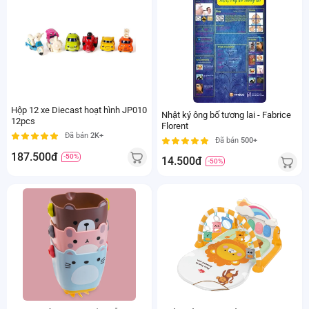
Hộp 12 xe Diecast hoạt hình JP010
Nhật ký ông bố tương lai - Fabrice
12pcs
Florent
Đã bán
2K+
Đã bán
500+
187.500đ
-50%
14.500đ
-50%