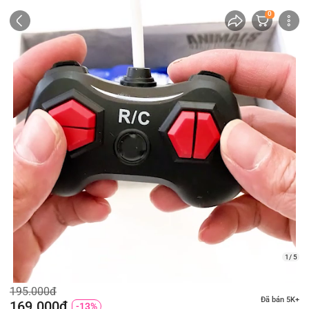
0
1/ 5
195.000đ
Đã bán 5K+
169.000đ
-13%