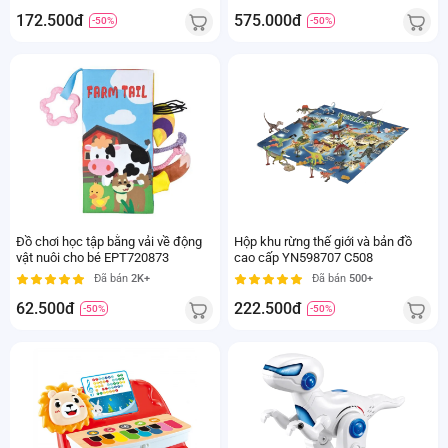
172.500đ
575.000đ
-50%
-50%
Đồ chơi học tập bằng vải về động
Hộp khu rừng thế giới và bản đồ
vật nuôi cho bé EPT720873
cao cấp YN598707 C508
Đã bán
2K+
Đã bán
500+
62.500đ
222.500đ
-50%
-50%