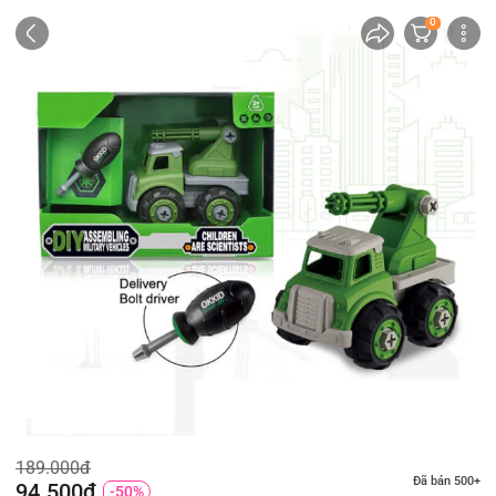
0
189.000đ
Đã bán 500+
94.500đ
-50%