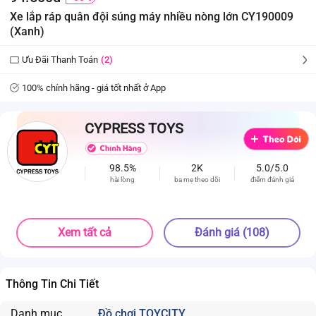
Xe lắp ráp quân đội súng máy nhiều nòng lớn CY190009
(Xanh)
Ưu Đãi Thanh Toán
(2)
100% chính hãng - giá tốt nhất ở App
CYPRESS TOYS
98.5%
2K
5.0/5.0
hài lòng
ba mẹ theo dõi
điểm đánh giá
Xem tất cả
Đánh giá (108)
Thông Tin Chi Tiết
Danh mục
Đồ chơi TOYCITY