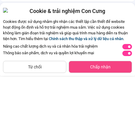
Cookie & trải nghiệm Con Cưng
Cookies được sử dụng nhằm ghi nhận các thiết lập cần thiết để website
hoạt động ổn định và hỗ trợ trải nghiệm mua sắm. Việc sử dụng cookies
không làm gián đoạn trải nghiệm và giúp quá trình mua hàng diễn ra thuận
tiện hơn. Tìm hiểu thêm tại
Chính sách thu thập và xử lý dữ liệu cá nhân
.
Nâng cao chất lượng dịch vụ và cá nhân hóa trải nghiệm
Thông báo sản phẩm, dịch vụ và quyền lợi khuyến mại
CHỈ BÁN TẠI CỬA HÀNG
Xe địa hình chạy trớn siêu ngầu có
Thảm đệm nằm chơi hình gấu vui
Tìm Sản Phẩm Tương Tự
Từ chối
Chấp nhận
đèn và âm thanh RFD532602 C504
vẻ EPT727880
(Đỏ)
Đã bán
500+
Đã bán
500+
172.500đ
172.500đ
-50%
-50%