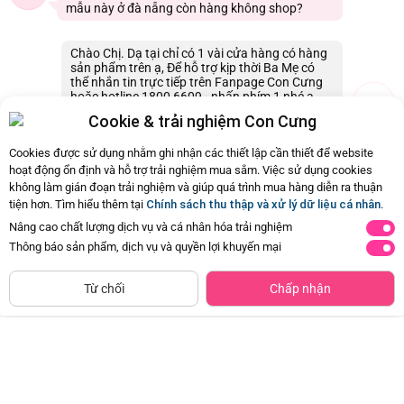
mẫu này ở đà nẵng còn hàng không shop?
Chào Chị. Dạ tại chỉ có 1 vài cửa hàng có hàng
sản phẩm trên ạ, Để hỗ trợ kịp thời Ba Mẹ có
thể nhắn tin trực tiếp trên Fanpage Con Cưng
hoặc hotline 1800 6609 - nhấn phím 1 nhé ạ.
Con Cưng cảm ơn ạ.
Cookie & trải nghiệm Con Cưng
04/03/2024 15:06
0
Cookies được sử dụng nhằm ghi nhận các thiết lập cần thiết để website
hoạt động ổn định và hỗ trợ trải nghiệm mua sắm. Việc sử dụng cookies
không làm gián đoạn trải nghiệm và giúp quá trình mua hàng diễn ra thuận
Còn
3 Hỏi - Đáp khác
, Bấm vào để xem
tiện hơn. Tìm hiểu thêm tại
Chính sách thu thập và xử lý dữ liệu cá nhân
.
Nâng cao chất lượng dịch vụ và cá nhân hóa trải nghiệm
Thông báo sản phẩm, dịch vụ và quyền lợi khuyến mại
SẢN PHẨM THAM KHẢO
Tìm Sản Phẩm Tương Tự
Từ chối
Chấp nhận
Găng tay bảo hộ Captain America
Set đồ bảo hộ 3 món FROZEN II