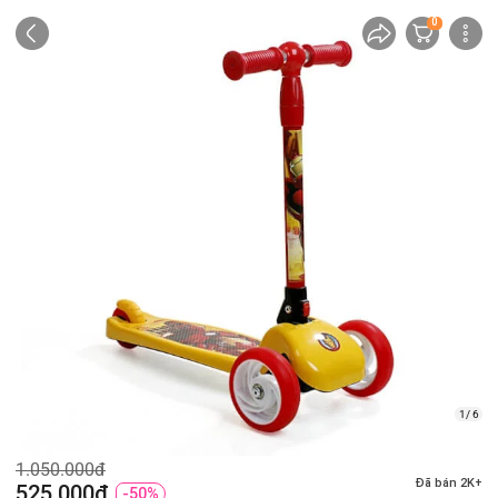
0
1/ 6
1.050.000đ
Đã bán 2K+
525.000đ
-50%