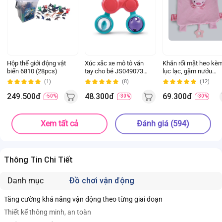
Hộp thế giới động vật
Xúc xắc xe mô tô văn
Khăn rối mặt heo kè
biển 6810 (28pcs)
tay cho bé JS049073
lục lạc, gặm nướu
(Đỏ)
(Hồng)
(1)
(8)
(12)
249.500đ
48.300đ
69.300đ
-50%
-30%
-30%
Xem tất cả
Đánh giá (594)
Thông Tin Chi Tiết
Danh mục
Đồ chơi vận động
Tăng cường khả năng vận động theo từng giai đoạn
Thiết kế thông minh, an toàn