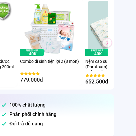
 dược
Combo đi sinh tiện lợi 2 (8 món)
Nệm cao su thiên nhiên
g 200ml
(Dorufoam) - Giao hoạ tiết
ngẫu nhiên
779.000đ
652.500đ
-10
%
100% chất lượng
Phân phối chính hãng
Đổi trả dễ dàng