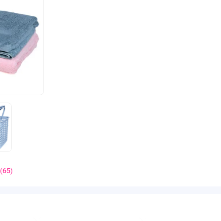
(
65
)